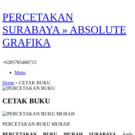
Skip
PERCETAKAN
to
content
SURABAYA » ABSOLUTE
GRAFIKA
+6285785466715
Menu
Home
»
CETAK BUKU
CETAK BUKU
PERCETAKAN BUKU MURAH
PERCETAKAN BUKU MURAH SURABAYA
Anda