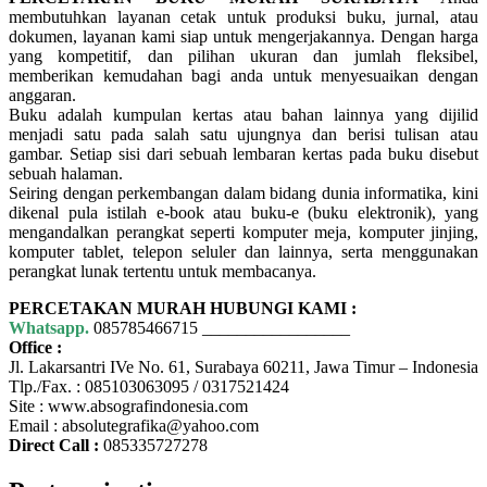
membutuhkan layanan cetak untuk produksi buku, jurnal, atau
dokumen, layanan kami siap untuk mengerjakannya. Dengan harga
yang kompetitif, dan pilihan ukuran dan jumlah fleksibel,
memberikan kemudahan bagi anda untuk menyesuaikan dengan
anggaran.
Buku adalah kumpulan kertas atau bahan lainnya yang dijilid
menjadi satu pada salah satu ujungnya dan berisi tulisan atau
gambar. Setiap sisi dari sebuah lembaran kertas pada buku disebut
sebuah halaman.
Seiring dengan perkembangan dalam bidang dunia informatika, kini
dikenal pula istilah e-book atau buku-e (buku elektronik), yang
mengandalkan perangkat seperti komputer meja, komputer jinjing,
komputer tablet, telepon seluler dan lainnya, serta menggunakan
perangkat lunak tertentu untuk membacanya.
PERCETAKAN MURAH HUBUNGI KAMI :
Whatsapp.
085785466715 _________________
Office :
Jl. Lakarsantri IVe No. 61, Surabaya 60211, Jawa Timur – Indonesia
Tlp./Fax. : 085103063095 / 0317521424
Site : www.absografindonesia.com
Email : absolutegrafika@yahoo.com
Direct Call :
085335727278