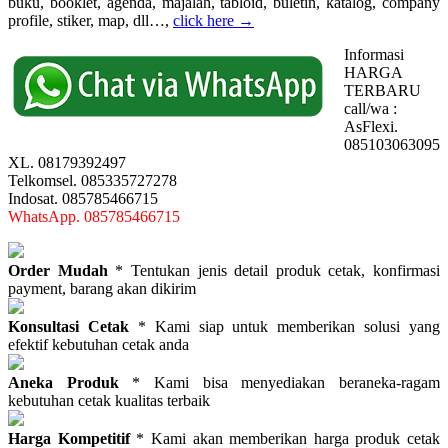
buku, booklet, agenda, majalah, tabloid, buletin, katalog, company
profile, stiker, map, dll…,
click here →
Informasi
HARGA
TERBARU
call/wa :
AsFlexi.
085103063095
XL. 08179392497
Telkomsel. 085335727278
Indosat. 085785466715
WhatsApp. 085785466715
Order Mudah
* Tentukan jenis detail produk cetak, konfirmasi
payment, barang akan dikirim
Konsultasi Cetak
* Kami siap untuk memberikan solusi yang
efektif kebutuhan cetak anda
Aneka Produk
* Kami bisa menyediakan beraneka-ragam
kebutuhan cetak kualitas terbaik
Harga Kompetitif
* Kami akan memberikan harga produk cetak