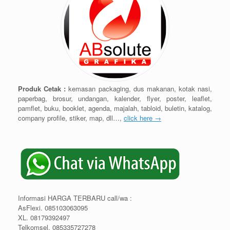
Produk Cetak :
kemasan packaging, dus makanan, kotak nasi,
paperbag, brosur, undangan, kalender, flyer, poster, leaflet,
pamflet, buku, booklet, agenda, majalah, tabloid, buletin, katalog,
company profile, stiker, map, dll…,
click here →
Informasi HARGA TERBARU call/wa :
AsFlexi. 085103063095
XL. 08179392497
Telkomsel. 085335727278