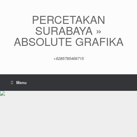
Skip
to
content
PERCETAKAN
SURABAYA »
ABSOLUTE GRAFIKA
+6285785466715
Menu