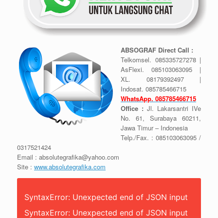
ABSOGRAF
Direct Call :
Telkomsel. 085335727278 |
AsFlexi. 085103063095 |
XL. 08179392497 |
Indosat. 085785466715
WhatsApp.
085785466715
Office :
Jl. Lakarsantri IVe
No. 61, Surabaya 60211,
Jawa Timur – Indonesia
Telp./Fax. : 085103063095 /
0317521424
Email : absolutegrafika@yahoo.com
Site :
www.absolutegrafika.com
SyntaxError: Unexpected end of JSON input
SyntaxError: Unexpected end of JSON input