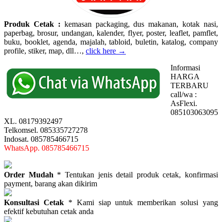
Produk Cetak :
kemasan packaging, dus makanan, kotak nasi,
paperbag, brosur, undangan, kalender, flyer, poster, leaflet, pamflet,
buku, booklet, agenda, majalah, tabloid, buletin, katalog, company
profile, stiker, map, dll…,
click here →
Informasi
HARGA
TERBARU
call/wa :
AsFlexi.
085103063095
XL. 08179392497
Telkomsel. 085335727278
Indosat. 085785466715
WhatsApp. 085785466715
Order Mudah
* Tentukan jenis detail produk cetak, konfirmasi
payment, barang akan dikirim
Konsultasi Cetak
* Kami siap untuk memberikan solusi yang
efektif kebutuhan cetak anda