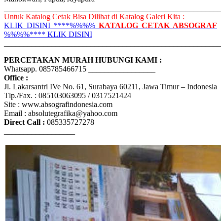
_______________________________________________________
Untuk Katalog Cetak Bisa Dilihat di Katalog Galeri Kita :
KLIK DISINI ****%%%%
KATALOG CETAK ABSOGRAF
%%%%**** KLIK DISINI
_______________________________________________________
PERCETAKAN MURAH HUBUNGI KAMI :
Whatsapp. 085785466715 _________________
Office :
Jl. Lakarsantri IVe No. 61, Surabaya 60211, Jawa Timur – Indonesia
Tlp./Fax. : 085103063095 / 0317521424
Site : www.absografindonesia.com
Email : absolutegrafika@yahoo.com
Direct Call :
085335727278
__________________