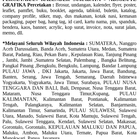
GRAFIKA Percetakan :
Brosur, undangan, kalender, flyer, poster,
leaflet, pamflet, buku, booklet, agenda, tabloid, buletin, katalog,
company profile, stiker, map, dus makanan, kotak nasi, kemasan
packaging, paper bag, hang tag, id card, kartu nama, pin, spanduk,
bendera, kaos, banner, acrylic, kop surat, invoice, nota, surat jalan,
memo, dll.
*Melayani Seluruh Wilayah Indonesia :
SUMATERA, Nanggro
Aceh Darussalam, Banda Aceh, Sumatera Utara, Medan, Sumatera
Barat, Padang, Riau, Pekan Baru , Kepulauan Riau, Tanjung Pinang
, Jambi, Jambi ,Sumatera Selatan, Palembang , Bangka Belitung,
Pangkal Pinang ,Bengkulu, Bengkulu, Lampung, Bandar Lampung
PULAU JAWA , DKI Jakarta, Jakarta, Jawa Barat, Bandung,
Banten, Serang, Jawa Tengah, Semarang, Daerah Istimewa
Yogyakarta, Yogyakarta, Jawa Timur, Surabaya, PULAU NUSA
TENGGARA DAN BALI, Bali, Denpasar, Nusa Tenggara Barat,
Mataram, Nusa Tenggara Timur,Kupang, PULAU
KALIMANTAN, Kalimantan Barat, Pontianak, Kalimantan
Tengah, Palangkaraya, Kalimantan Selatan, Banjarmasin,
Kalimantan Timur, Samarinda, PULAU SULAWESI, Sulawesi
Utara, Manado, Sulawesi Barat, Kota Mamuju, Sulawesi Tengah,
Palu, Sulawesi Tenggara, Kendari, Sulawesi Selatan, Makassar,
Gorontalo, Gorontalo, KEPULAUAN MALUKU DAN PAPUA,
Maluku, Ambon, Maluku Utara, Ternate, Papua Barat, Kota
Manokwari, Papua, Jayapura