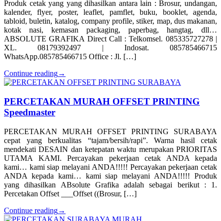
Produk cetak yang yang dihasilkan antara lain : Brosur, undangan,
kalender, flyer, poster, leaflet, pamflet, buku, booklet, agenda,
tabloid, buletin, katalog, company profile, stiker, map, dus makanan,
kotak nasi, kemasan packaging, paperbag, hangtag, dll…
ABSOLUTE GRAFIKA Direct Call : Telkomsel. 085335727278 |
XL. 08179392497 | Indosat. 085785466715
WhatsApp.085785466715 Office : Jl. […]
Continue reading
→
PERCETAKAN MURAH OFFSET PRINTING
Speedmaster
PERCETAKAN MURAH OFFSET PRINTING SURABAYA
cepat yang berkualitas “tajam/bersih/rapi”. Warna hasil cetak
mendekati DESAIN dan ketepatan waktu merupakan PRIORITAS
UTAMA KAMI. Percayakan pekerjaan cetak ANDA kepada
kami… kami siap melayani ANDA!!!!! Percayakan pekerjaan cetak
ANDA kepada kami… kami siap melayani ANDA!!!!! Produk
yang dihasilkan ABsolute Grafika adalah sebagai berikut : 1.
Percetakan Offset ___Offset ((Brosur, […]
Continue reading
→