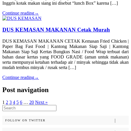
Inggris kotak makan siang ini disebut “lunch Box” karena […]
Continue reading
→
DUS KEMASAN MAKANAN Cetak Murah
DUS KEMASAN MAKANAN CETAK Kemasan Fried Chicken |
Paper Bag Fast Food | Kantong Makanan Siap Saji | Kantong
Makanan Siap Saji Kertas Bungkus Nasi / Food Wrap terbuat dari
bahan dasar kertas yang FOOD GRADE (aman untuk makanan)
serta mempunyai ketahan terhadap air / minyak sehingga tidak akan
mudah tembus minyak / rusak serta […]
Continue reading
→
Post navigation
1
2
3
4
5
6
…
20
Next »
Search
for:
FOLLOW ON TWITTER