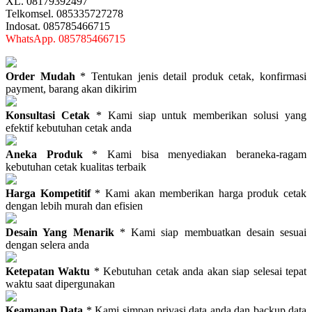
XL. 08179392497
Telkomsel. 085335727278
Indosat. 085785466715
WhatsApp. 085785466715
Order Mudah
* Tentukan jenis detail produk cetak, konfirmasi
payment, barang akan dikirim
Konsultasi Cetak
* Kami siap untuk memberikan solusi yang
efektif kebutuhan cetak anda
Aneka Produk
* Kami bisa menyediakan beraneka-ragam
kebutuhan cetak kualitas terbaik
Harga Kompetitif
* Kami akan memberikan harga produk cetak
dengan lebih murah dan efisien
Desain Yang Menarik
* Kami siap membuatkan desain sesuai
dengan selera anda
Ketepatan Waktu
* Kebutuhan cetak anda akan siap selesai tepat
waktu saat dipergunakan
Keamanan Data
* Kami simpan privasi data anda dan backup data