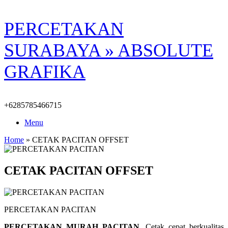
Skip
PERCETAKAN
to
content
SURABAYA » ABSOLUTE
GRAFIKA
+6285785466715
Menu
Home
»
CETAK PACITAN OFFSET
CETAK PACITAN OFFSET
PERCETAKAN PACITAN
PERCETAKAN MURAH PACITAN.
Cetak cepat berkualitas