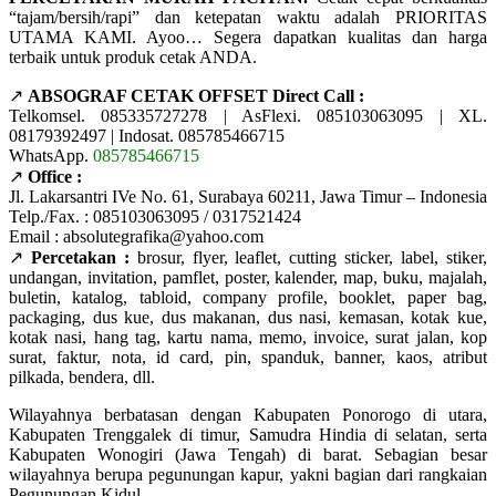
“tajam/bersih/rapi” dan ketepatan waktu adalah PRIORITAS
UTAMA KAMI. Ayoo… Segera dapatkan kualitas dan harga
terbaik untuk produk cetak ANDA.
↗️
ABSOGRAF CETAK OFFSET Direct Call :
Telkomsel. 085335727278 | AsFlexi. 085103063095 | XL.
08179392497 | Indosat. 085785466715
WhatsApp.
085785466715
↗️
Office :
Jl. Lakarsantri IVe No. 61, Surabaya 60211, Jawa Timur – Indonesia
Telp./Fax. : 085103063095 / 0317521424
Email : absolutegrafika@yahoo.com
↗️
Percetakan :
brosur, flyer, leaflet, cutting sticker, label, stiker,
undangan, invitation, pamflet, poster, kalender, map, buku, majalah,
buletin, katalog, tabloid, company profile, booklet, paper bag,
packaging, dus kue, dus makanan, dus nasi, kemasan, kotak kue,
kotak nasi, hang tag, kartu nama, memo, invoice, surat jalan, kop
surat, faktur, nota, id card, pin, spanduk, banner, kaos, atribut
pilkada, bendera, dll.
Wilayahnya berbatasan dengan Kabupaten Ponorogo di utara,
Kabupaten Trenggalek di timur, Samudra Hindia di selatan, serta
Kabupaten Wonogiri (Jawa Tengah) di barat. Sebagian besar
wilayahnya berupa pegunungan kapur, yakni bagian dari rangkaian
Pegunungan Kidul.