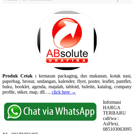
Produk Cetak :
kemasan packaging, dus makanan, kotak nasi,
paperbag, brosur, undangan, kalender, flyer, poster, leaflet, pamflet,
buku, booklet, agenda, majalah, tabloid, buletin, katalog, company
profile, stiker, map, dll…,
click here →
Informasi
HARGA
TERBARU
call/wa :
AsFlexi.
085103063095