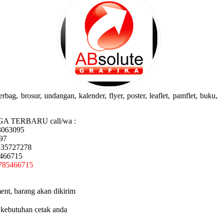
g, brosur, undangan, kalender, flyer, poster, leaflet, pamflet, buku, 
GA TERBARU call/wa :
3063095
97
335727278
5466715
785466715
ent, barang akan dikirim
 kebutuhan cetak anda