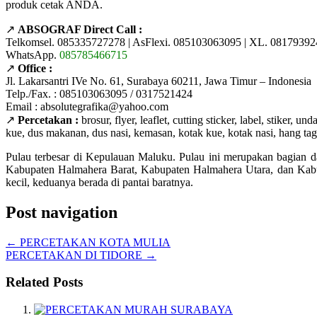
produk cetak ANDA.
↗️
ABSOGRAF Direct Call :
Telkomsel. 085335727278 | AsFlexi. 085103063095 | XL. 08179392
WhatsApp.
085785466715
↗️
Office :
Jl. Lakarsantri IVe No. 61, Surabaya 60211, Jawa Timur – Indonesia
Telp./Fax. : 085103063095 / 0317521424
Email : absolutegrafika@yahoo.com
↗️
Percetakan :
brosur, flyer, leaflet, cutting sticker, label, stiker,
kue, dus makanan, dus nasi, kemasan, kotak kue, kotak nasi, hang tag, k
Pulau terbesar di Kepulauan Maluku. Pulau ini merupakan bagian d
Kabupaten Halmahera Barat, Kabupaten Halmahera Utara, dan Ka
kecil, keduanya berada di pantai baratnya.
Post navigation
←
PERCETAKAN KOTA MULIA
PERCETAKAN DI TIDORE
→
Related Posts