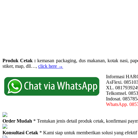
Produk Cetak :
kemasan packaging, dus makanan, kotak nasi, paperba
stiker, map, dll…,
click here →
Informasi HAR
AsFlexi. 08510
XL. 081793924
Telkomsel. 085
Indosat. 08578
WhatsApp. 085
Order Mudah
* Tentukan jenis detail produk cetak, konfirmasi paym
Konsultasi Cetak
* Kami siap untuk memberikan solusi yang efektif