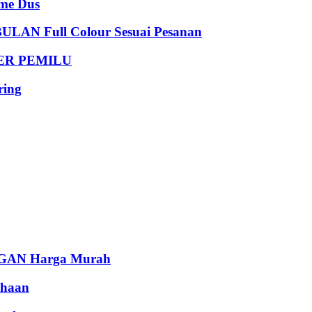
e Dus
 Full Colour Sesuai Pesanan
DER PEMILU
ing
AN Harga Murah
haan