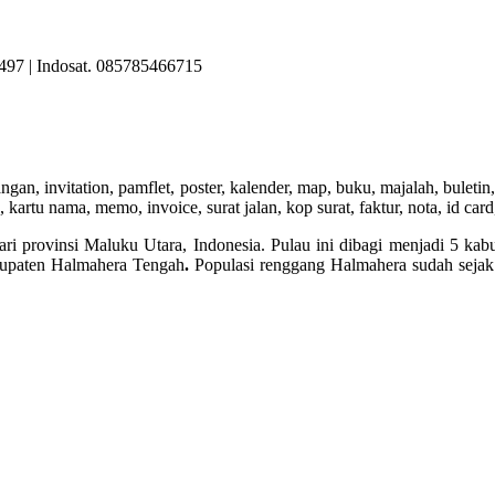
497 | Indosat. 085785466715
 undangan, invitation, pamflet, poster, kalender, map, buku, majalah, bulet
artu nama, memo, invoice, surat jalan, kop surat, faktur, nota, id card,
ari provinsi Maluku Utara, Indonesia. Pulau ini dibagi menjadi 5 k
bupaten Halmahera Tengah
.
Populasi renggang Halmahera sudah sejak