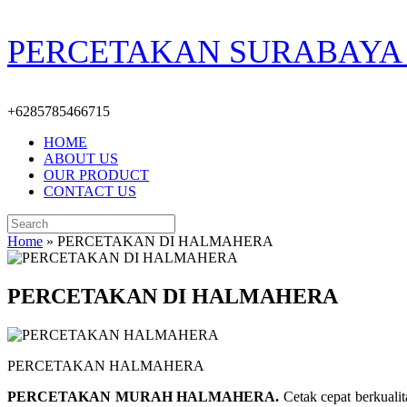
Skip
PERCETAKAN SURABAYA 
to
content
+6285785466715
HOME
ABOUT US
OUR PRODUCT
CONTACT US
Search
for:
Home
»
PERCETAKAN DI HALMAHERA
PERCETAKAN DI HALMAHERA
PERCETAKAN HALMAHERA
PERCETAKAN MURAH HALMAHERA.
Cetak cepat berkuali