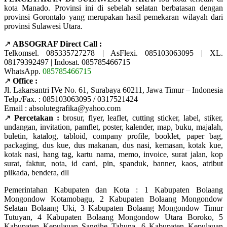
kota Manado. Provinsi ini di sebelah selatan berbatasan dengan
provinsi Gorontalo yang merupakan hasil pemekaran wilayah dari
provinsi Sulawesi Utara.
↗️
ABSOGRAF Direct Call :
Telkomsel. 085335727278 | AsFlexi. 085103063095 | XL.
08179392497 | Indosat. 085785466715
WhatsApp.
085785466715
↗️
Office :
Jl. Lakarsantri IVe No. 61, Surabaya 60211, Jawa Timur – Indonesia
Telp./Fax. : 085103063095 / 0317521424
Email : absolutegrafika@yahoo.com
↗️
Percetakan :
brosur, flyer, leaflet, cutting sticker, label, stiker,
undangan, invitation, pamflet, poster, kalender, map, buku, majalah,
buletin, katalog, tabloid, company profile, booklet, paper bag,
packaging, dus kue, dus makanan, dus nasi, kemasan, kotak kue,
kotak nasi, hang tag, kartu nama, memo, invoice, surat jalan, kop
surat, faktur, nota, id card, pin, spanduk, banner, kaos, atribut
pilkada, bendera, dll
Pemerintahan Kabupaten dan Kota : 1 Kabupaten Bolaang
Mongondow Kotamobagu, 2 Kabupaten Bolaang Mongondow
Selatan Bolaang Uki, 3 Kabupaten Bolaang Mongondow Timur
Tutuyan, 4 Kabupaten Bolaang Mongondow Utara Boroko, 5
Kabupaten Kepulauan Sangihe Tahuna, 6 Kabupaten Kepulauan