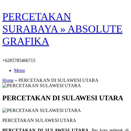
Skip
PERCETAKAN
to
content
SURABAYA » ABSOLUTE
GRAFIKA
+6285785466715
Menu
Home
»
PERCETAKAN DI SULAWESI UTARA
PERCETAKAN DI SULAWESI UTARA
PERCETAKAN SULAWESI UTARA
PERCETAKAN DI SULAWESI UTARA.
Ibu kota terletak di