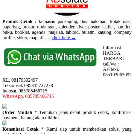
Produk Cetak :
kemasan packaging, dus makanan, kotak nasi,
paperbag, brosur, undangan, kalender, flyer, poster, leaflet, pamflet,
buku, booklet, agenda, majalah, tabloid, buletin, katalog, company
profile, stiker, map, dll…,
click here →
Informasi
HARGA
TERBARU
call/wa :
AsFlexi.
085103063095
XL. 08179392497
Telkomsel. 085335727278
Indosat. 085785466715
WhatsApp. 085785466715
Order Mudah
* Tentukan jenis detail produk cetak, konfirmasi
payment, barang akan dikirim
Konsultasi Cetak
* Kami siap untuk memberikan solusi yang