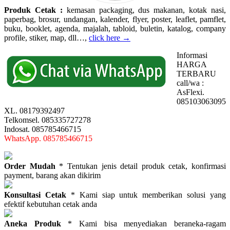
Produk Cetak :
kemasan packaging, dus makanan, kotak nasi,
paperbag, brosur, undangan, kalender, flyer, poster, leaflet, pamflet,
buku, booklet, agenda, majalah, tabloid, buletin, katalog, company
profile, stiker, map, dll…,
click here →
Informasi
HARGA
TERBARU
call/wa :
AsFlexi.
085103063095
XL. 08179392497
Telkomsel. 085335727278
Indosat. 085785466715
WhatsApp. 085785466715
Order Mudah
* Tentukan jenis detail produk cetak, konfirmasi
payment, barang akan dikirim
Konsultasi Cetak
* Kami siap untuk memberikan solusi yang
efektif kebutuhan cetak anda
Aneka Produk
* Kami bisa menyediakan beraneka-ragam