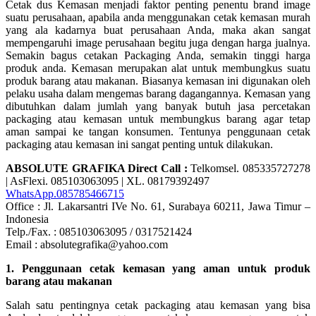
Cetak dus Kemasan menjadi faktor penting penentu brand image
suatu perusahaan, apabila anda menggunakan cetak kemasan murah
yang ala kadarnya buat perusahaan Anda, maka akan sangat
mempengaruhi image perusahaan begitu juga dengan harga jualnya.
Semakin bagus cetakan Packaging Anda, semakin tinggi harga
produk anda. Kemasan merupakan alat untuk membungkus suatu
produk barang atau makanan. Biasanya kemasan ini digunakan oleh
pelaku usaha dalam mengemas barang dagangannya. Kemasan yang
dibutuhkan dalam jumlah yang banyak butuh jasa percetakan
packaging atau kemasan untuk membungkus barang agar tetap
aman sampai ke tangan konsumen. Tentunya penggunaan cetak
packaging atau kemasan ini sangat penting untuk dilakukan.
ABSOLUTE GRAFIKA Direct Call :
Telkomsel. 085335727278
| AsFlexi. 085103063095 | XL. 08179392497
WhatsApp.085785466715
Office : Jl. Lakarsantri IVe No. 61, Surabaya 60211, Jawa Timur –
Indonesia
Telp./Fax. : 085103063095 / 0317521424
Email : absolutegrafika@yahoo.com
1. Penggunaan cetak kemasan yang aman untuk produk
barang atau makanan
Salah satu pentingnya cetak packaging atau kemasan yang bisa