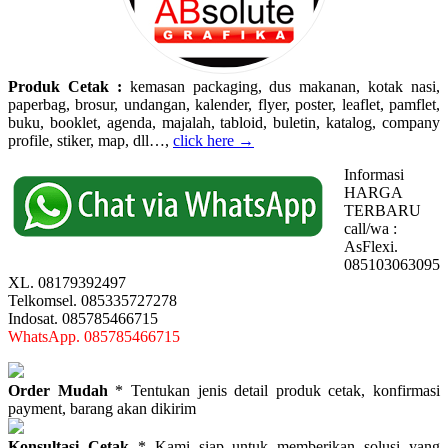
Produk Cetak :
kemasan packaging, dus makanan, kotak nasi,
paperbag, brosur, undangan, kalender, flyer, poster, leaflet, pamflet,
buku, booklet, agenda, majalah, tabloid, buletin, katalog, company
profile, stiker, map, dll…,
click here →
Informasi
HARGA
TERBARU
call/wa :
AsFlexi.
085103063095
XL. 08179392497
Telkomsel. 085335727278
Indosat. 085785466715
WhatsApp. 085785466715
Order Mudah
* Tentukan jenis detail produk cetak, konfirmasi
payment, barang akan dikirim
Konsultasi Cetak
* Kami siap untuk memberikan solusi yang