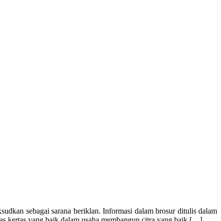
ksudkan sebagai sarana beriklan. Informasi dalam brosur ditulis dalam
tas kertas yang baik dalam usaha membangun citra yang baik […]