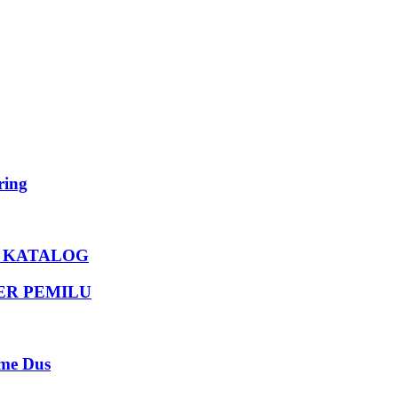
ing
U KATALOG
DER PEMILU
e Dus