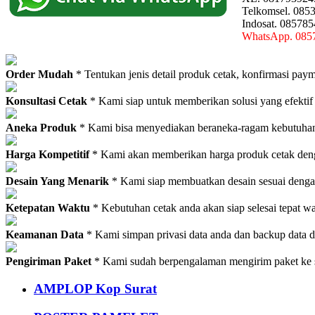
Telkomsel. 085
Indosat. 08578
WhatsApp. 085
Order Mudah
* Tentukan jenis detail produk cetak, konfirmasi paym
Konsultasi Cetak
* Kami siap untuk memberikan solusi yang efektif
Aneka Produk
* Kami bisa menyediakan beraneka-ragam kebutuhan c
Harga Kompetitif
* Kami akan memberikan harga produk cetak deng
Desain Yang Menarik
* Kami siap membuatkan desain sesuai denga
Ketepatan Waktu
* Kebutuhan cetak anda akan siap selesai tepat w
Keamanan Data
* Kami simpan privasi data anda dan backup data 
Pengiriman Paket
* Kami sudah berpengalaman mengirim paket ke s
AMPLOP Kop Surat