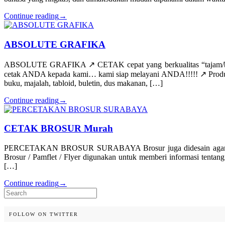
Continue reading
→
ABSOLUTE GRAFIKA
ABSOLUTE GRAFIKA ↗️ CETAK cepat yang berkualitas “tajam/be
cetak ANDA kepada kami… kami siap melayani ANDA!!!!! ↗️ Produk/jas
buku, majalah, tabloid, buletin, dus makanan, […]
Continue reading
→
CETAK BROSUR Murah
PERCETAKAN BROSUR SURABAYA Brosur juga didesain agar menarik 
Brosur / Pamflet / Flyer digunakan untuk memberi informasi tentang 
[…]
Continue reading
→
Search
for:
FOLLOW ON TWITTER