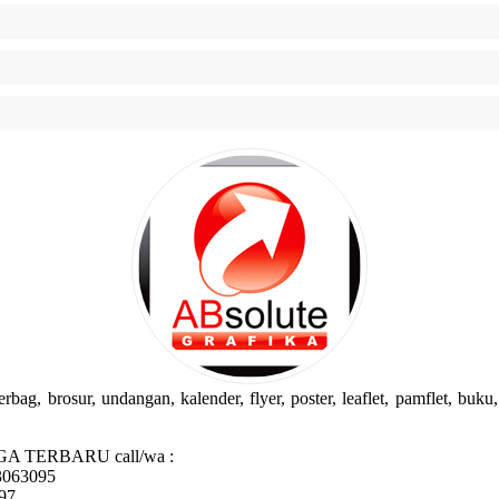
g, brosur, undangan, kalender, flyer, poster, leaflet, pamflet, buku, 
GA TERBARU call/wa :
3063095
97