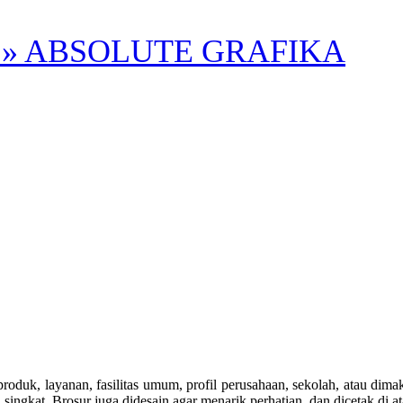
» ABSOLUTE GRAFIKA
roduk, layanan, fasilitas umum, profil perusahaan, sekolah, atau dima
ngkat. Brosur juga didesain agar menarik perhatian, dan dicetak di a