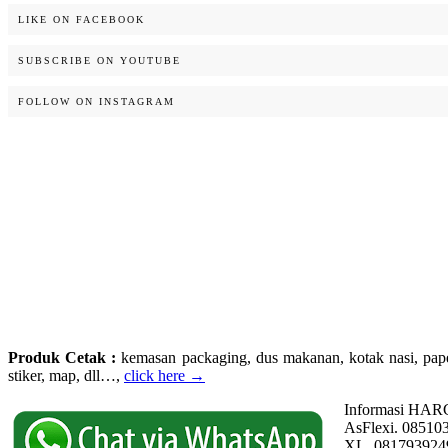
LIKE ON FACEBOOK
SUBSCRIBE ON YOUTUBE
FOLLOW ON INSTAGRAM
Produk Cetak :
kemasan packaging, dus makanan, kotak nasi, paperba
stiker, map, dll…,
click here →
Informasi HAR
AsFlexi. 08510
XL. 081793924