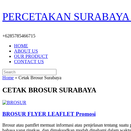
Skip
PERCETAKAN SURABAYA 
to
content
+6285785466715
HOME
ABOUT US
OUR PRODUCT
CONTACT US
Search
for:
Home
»
Cetak Brosur Surabaya
CETAK BROSUR SURABAYA
BROSUR FLYER LEAFLET Promosi
Brosur atau pamflet memuat informasi atau penjelasan tentang suatu p
bahasa yang ringkas, dan dimaksudkan mudah dipahami dalam waktu si