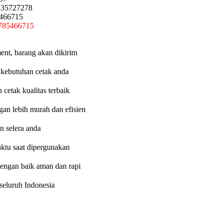
335727278
5466715
785466715
ent, barang akan dikirim
 kebutuhan cetak anda
etak kualitas terbaik
an lebih murah dan efisien
n selera anda
aktu saat dipergunakan
dengan baik aman dan rapi
eluruh Indonesia