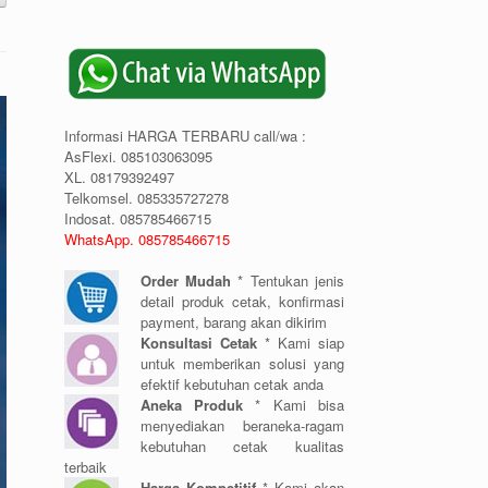
Informasi HARGA TERBARU call/wa :
AsFlexi. 085103063095
XL. 08179392497
Telkomsel. 085335727278
Indosat. 085785466715
WhatsApp. 085785466715
Order Mudah
* Tentukan jenis
detail produk cetak, konfirmasi
payment, barang akan dikirim
Konsultasi Cetak
* Kami siap
untuk memberikan solusi yang
efektif kebutuhan cetak anda
Aneka Produk
* Kami bisa
menyediakan beraneka-ragam
kebutuhan cetak kualitas
terbaik
Harga Kompetitif
* Kami akan