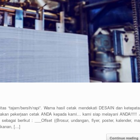
 “tajam/bersih/rapi”. Warna hasil cetak mendekati DESAIN dan ketepata
an pekerjaan cetak ANDA kepada kami… kami siap melayani ANDA!!!!! ↗
sebagai berikut : ___Offset ((Brosur, undangan, flyer, poster, kalender, ma
makanan, […]
Continue reading