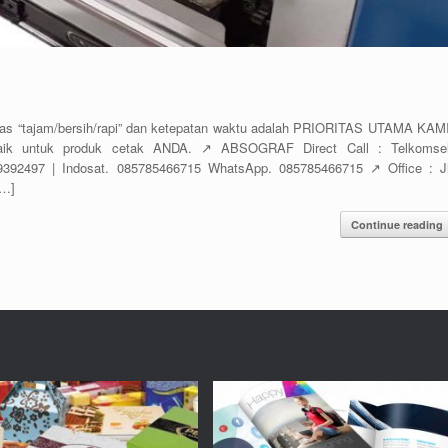
“tajam/bersih/rapi” dan ketepatan waktu adalah PRIORITAS UTAMA KAMI
aik untuk produk cetak ANDA. ↗️ ABSOGRAF Direct Call : Telkomsel
392497 | Indosat. 085785466715 WhatsApp. 085785466715 ↗️ Office : Jl
[…]
Continue reading