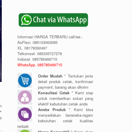
Informasi HARGA TERBARU call/wa :
AsFlexi. 085103063095
XL. 08179392497
Telkomsel. 085335727278
Indosat. 085785466715
WhatsApp. 085785466715
Order Mudah
* Tentukan jenis
detail produk cetak, konfirmasi
payment, barang akan dikirim
Konsultasi Cetak
* Kami siap
untuk memberikan solusi yang
efektif kebutuhan cetak anda
n
Aneka Produk
* Kami bisa
️
menyediakan beraneka-ragam
p
kebutuhan cetak kualitas
terbaik
Harga Kompetitif
* Kami akan