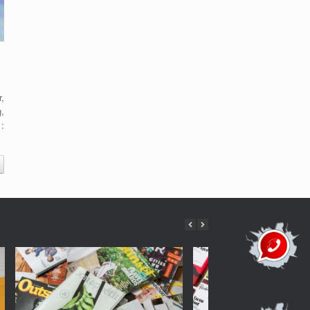
,
,
: