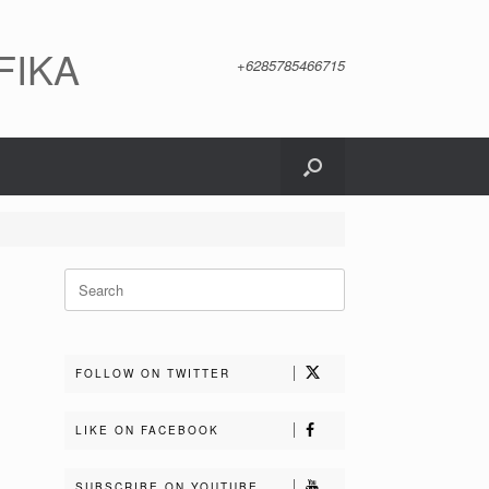
FIKA
+6285785466715
Search
for:
FOLLOW ON TWITTER
LIKE ON FACEBOOK
SUBSCRIBE ON YOUTUBE