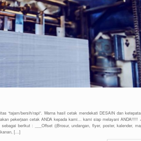
 “tajam/bersih/rapi”. Warna hasil cetak mendekati DESAIN dan ketepata
an pekerjaan cetak ANDA kepada kami… kami siap melayani ANDA!!!!! ↗
sebagai berikut : ___Offset ((Brosur, undangan, flyer, poster, kalender, ma
makanan, […]