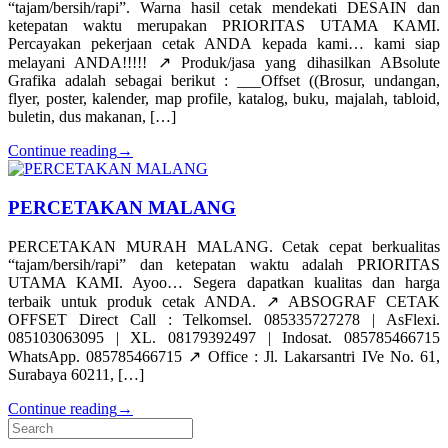
“tajam/bersih/rapi”. Warna hasil cetak mendekati DESAIN dan
ketepatan waktu merupakan PRIORITAS UTAMA KAMI.
Percayakan pekerjaan cetak ANDA kepada kami… kami siap
melayani ANDA!!!!! ↗️ Produk/jasa yang dihasilkan ABsolute
Grafika adalah sebagai berikut : ___Offset ((Brosur, undangan,
flyer, poster, kalender, map profile, katalog, buku, majalah, tabloid,
buletin, dus makanan, […]
Continue reading
→
PERCETAKAN MALANG
PERCETAKAN MURAH MALANG. Cetak cepat berkualitas
“tajam/bersih/rapi” dan ketepatan waktu adalah PRIORITAS
UTAMA KAMI. Ayoo… Segera dapatkan kualitas dan harga
terbaik untuk produk cetak ANDA. ↗️ ABSOGRAF CETAK
OFFSET Direct Call : Telkomsel. 085335727278 | AsFlexi.
085103063095 | XL. 08179392497 | Indosat. 085785466715
WhatsApp. 085785466715 ↗️ Office : Jl. Lakarsantri IVe No. 61,
Surabaya 60211, […]
Continue reading
→
Search
for: