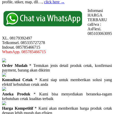
profile, stiker, map, dll…,
click here →
Informasi
HARGA
TERBARU
call/wa :
AsFlexi.
085103063095
XL. 08179392497
Telkomsel. 085335727278
Indosat. 085785466715
WhatsApp. 085785466715
Order Mudah
* Tentukan jenis detail produk cetak, konfirmasi
payment, barang akan dikirim
Konsultasi Cetak
* Kami siap untuk memberikan solusi yang
efektif kebutuhan cetak anda
Aneka Produk
* Kami bisa menyediakan beraneka-ragam
kebutuhan cetak kualitas terbaik
Harga Kompetitif
* Kami akan memberikan harga produk cetak
dengan lebih murah dan efisien