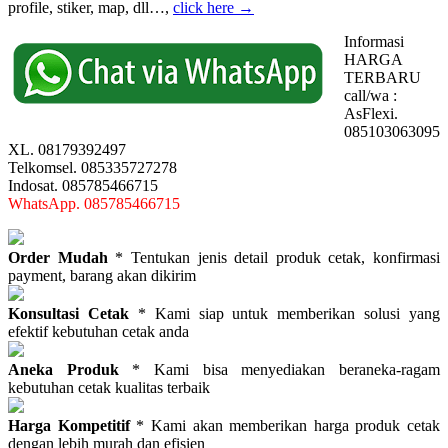
profile, stiker, map, dll…,
click here →
Informasi
HARGA
TERBARU
call/wa :
AsFlexi.
085103063095
XL. 08179392497
Telkomsel. 085335727278
Indosat. 085785466715
WhatsApp. 085785466715
Order Mudah
* Tentukan jenis detail produk cetak, konfirmasi
payment, barang akan dikirim
Konsultasi Cetak
* Kami siap untuk memberikan solusi yang
efektif kebutuhan cetak anda
Aneka Produk
* Kami bisa menyediakan beraneka-ragam
kebutuhan cetak kualitas terbaik
Harga Kompetitif
* Kami akan memberikan harga produk cetak
dengan lebih murah dan efisien