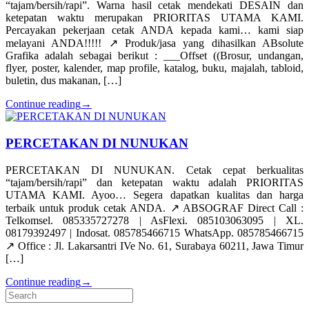
“tajam/bersih/rapi”. Warna hasil cetak mendekati DESAIN dan
ketepatan waktu merupakan PRIORITAS UTAMA KAMI.
Percayakan pekerjaan cetak ANDA kepada kami… kami siap
melayani ANDA!!!!! ↗️ Produk/jasa yang dihasilkan ABsolute
Grafika adalah sebagai berikut : ___Offset ((Brosur, undangan,
flyer, poster, kalender, map profile, katalog, buku, majalah, tabloid,
buletin, dus makanan, […]
Continue reading
→
PERCETAKAN DI NUNUKAN
PERCETAKAN DI NUNUKAN. Cetak cepat berkualitas
“tajam/bersih/rapi” dan ketepatan waktu adalah PRIORITAS
UTAMA KAMI. Ayoo… Segera dapatkan kualitas dan harga
terbaik untuk produk cetak ANDA. ↗️ ABSOGRAF Direct Call :
Telkomsel. 085335727278 | AsFlexi. 085103063095 | XL.
08179392497 | Indosat. 085785466715 WhatsApp. 085785466715
↗️ Office : Jl. Lakarsantri IVe No. 61, Surabaya 60211, Jawa Timur
[…]
Continue reading
→
Search
for: