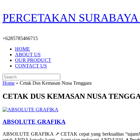
Skip
PERCETAKAN SURABAYA 
to
content
+6285785466715
HOME
ABOUT US
OUR PRODUCT
CONTACT US
Search
for:
Home
»
Cetak Dus Kemasan Nusa Tenggara
CETAK DUS KEMASAN NUSA TENGG
ABSOLUTE GRAFIKA
ABSOLUTE GRAFIKA ↗️ CETAK cepat yang berkualitas “tajam/be
cetak ANDA kepada kami… kami siap melayani ANDA!!!!! ↗️ Produk/jas