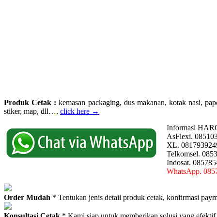
Produk Cetak :
kemasan packaging, dus makanan, kotak nasi, paperba
stiker, map, dll…,
click here →
Informasi HAR
AsFlexi. 08510
XL. 081793924
Telkomsel. 085
Indosat. 08578
WhatsApp. 085
Order Mudah
* Tentukan jenis detail produk cetak, konfirmasi paym
Konsultasi Cetak
* Kami siap untuk memberikan solusi yang efektif