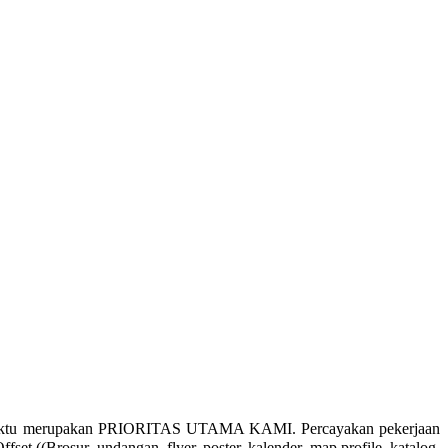
 waktu merupakan PRIORITAS UTAMA KAMI. Percayakan pekerjaan
 ((Brosur, undangan, flyer, poster, kalender, map profile, katalog,