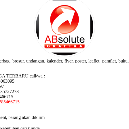
g, brosur, undangan, kalender, flyer, poster, leaflet, pamflet, buku, 
GA TERBARU call/wa :
3063095
97
335727278
5466715
785466715
ent, barang akan dikirim
 kebutuhan cetak anda