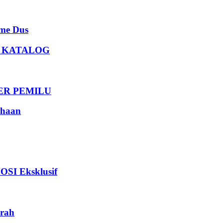
e Dus
U KATALOG
DER PEMILU
haan
I Eksklusif
rah