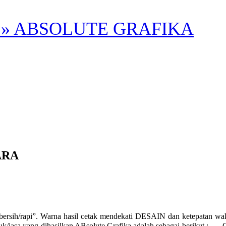
» ABSOLUTE GRAFIKA
ARA
rsih/rapi”. Warna hasil cetak mendekati DESAIN dan ketepatan
a yang dihasilkan ABsolute Grafika adalah sebagai berikut : ___Offset