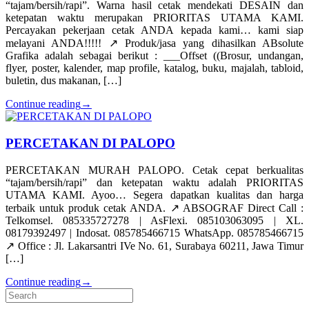
“tajam/bersih/rapi”. Warna hasil cetak mendekati DESAIN dan
ketepatan waktu merupakan PRIORITAS UTAMA KAMI.
Percayakan pekerjaan cetak ANDA kepada kami… kami siap
melayani ANDA!!!!! ↗️ Produk/jasa yang dihasilkan ABsolute
Grafika adalah sebagai berikut : ___Offset ((Brosur, undangan,
flyer, poster, kalender, map profile, katalog, buku, majalah, tabloid,
buletin, dus makanan, […]
Continue reading
→
PERCETAKAN DI PALOPO
PERCETAKAN MURAH PALOPO. Cetak cepat berkualitas
“tajam/bersih/rapi” dan ketepatan waktu adalah PRIORITAS
UTAMA KAMI. Ayoo… Segera dapatkan kualitas dan harga
terbaik untuk produk cetak ANDA. ↗️ ABSOGRAF Direct Call :
Telkomsel. 085335727278 | AsFlexi. 085103063095 | XL.
08179392497 | Indosat. 085785466715 WhatsApp. 085785466715
↗️ Office : Jl. Lakarsantri IVe No. 61, Surabaya 60211, Jawa Timur
[…]
Continue reading
→
Search
for: