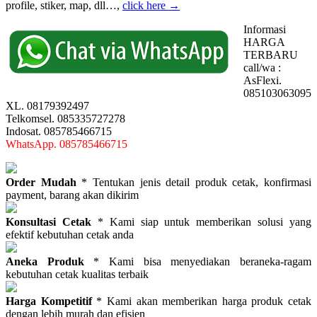
profile, stiker, map, dll…,
click here →
Informasi
HARGA
TERBARU
call/wa :
AsFlexi.
085103063095
XL. 08179392497
Telkomsel. 085335727278
Indosat. 085785466715
WhatsApp. 085785466715
Order Mudah
* Tentukan jenis detail produk cetak, konfirmasi
payment, barang akan dikirim
Konsultasi Cetak
* Kami siap untuk memberikan solusi yang
efektif kebutuhan cetak anda
Aneka Produk
* Kami bisa menyediakan beraneka-ragam
kebutuhan cetak kualitas terbaik
Harga Kompetitif
* Kami akan memberikan harga produk cetak
dengan lebih murah dan efisien