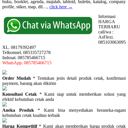
buku, booklet, agenda, majalah, tabloid, buletin, katalog, company
profile, stiker, map, dll…,
click here →
Informasi
HARGA
TERBARU
call/wa :
AsFlexi.
085103063095
XL. 08179392497
Telkomsel. 085335727278
Indosat. 085785466715
WhatsApp. 085785466715
Order Mudah
* Tentukan jenis detail produk cetak, konfirmasi
payment, barang akan dikirim
Konsultasi Cetak
* Kami siap untuk memberikan solusi yang
efektif kebutuhan cetak anda
Aneka Produk
* Kami bisa menyediakan beraneka-ragam
kebutuhan cetak kualitas terbaik
Harga Kompetitif
* Kami akan memberikan harga produk cetak