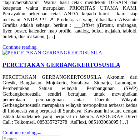
“tajam/bersih/rapi”. Warna hasil cetak mendekati DESAIN dan
ketepatan waktu merupakan PRIORITAS UTAMA KAMI.
Percayakan pekerjaan cetak ANDA kepada kami… kami siap
melayani ANDA!!!!! ↗️ Produk/jasa yang dihasilkan ABsolute
Grafika adalah sebagai berikut : ___Offset ((Brosur, undangan,
flyer, poster, kalender, map profile, katalog, buku, majalah, tabloid,
buletin, dus makanan, […]
Continue reading
→
PERCETAKAN GERBANGKERTOSUSILA
PERCETAKAN GERBANGKERTOSUSILA Akronim dari
Gresik, Bangkalan, Mojokerto, Surabaya, Sidoarjo, Lamongan.
Pembentukan Satuan wilayah Pembangunan (SWP)
Gerbangkertosusila sendiri bertujuan untuk mewujudkan
pemerataan pembangunan antar Daerah. Wilayah
Gerbangkertosusila merupakan wilayah metropolitan terbesar kedua
di Indonesia yang berpusat di Surabaya. Kawasan ini setara dengan
istilah Jabodetabek yang berpusat di Jakarta. ABSOGRAF Direct
Call : Telkomsel. 085335727278 | AsFlexi. 085103063095 […]
Continue reading
→
Search