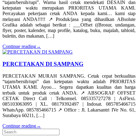
“tajam/bersih/rapi”. Warna hasil cetak mendekati DESAIN dan
ketepatan waktu merupakan PRIORITAS UTAMA KAMI.
Percayakan pekerjaan cetak ANDA kepada kami… kami siap
melayani ANDA!!!!! ↗️ Produk/jasa yang dihasilkan ABsolute
Grafika adalah sebagai berikut : ___Offset ((Brosur, undangan,
flyer, poster, kalender, map profile, katalog, buku, majalah, tabloid,
buletin, dus makanan, […]
Continue reading
→
PERCETAKAN DI SAMPANG
PERCETAKAN MURAH SAMPANG. Cetak cepat berkualitas
“tajam/bersih/rapi” dan ketepatan waktu adalah PRIORITAS
UTAMA KAMI. Ayoo… Segera dapatkan kualitas dan harga
terbaik untuk produk cetak ANDA. ↗️ ABSOGRAF OFFSET
CETAK Direct Call : Telkomsel. 085335727278 | AsFlexi.
085103063095 | XL. 08179392497 | Indosat. 085785466715
WhatsApp. 085785466715 ↗️ Office : Jl. Lakarsantri IVe No. 61,
Surabaya 60211, […]
Continue reading
→
Search
for: