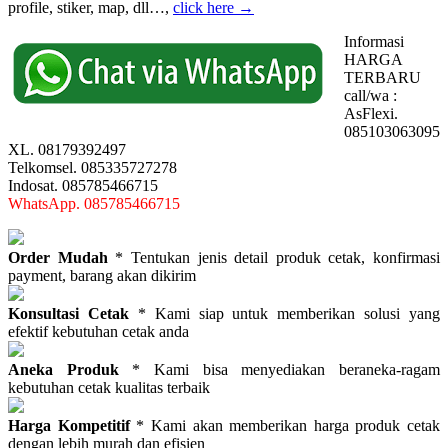
profile, stiker, map, dll…,
click here →
Informasi
HARGA
TERBARU
call/wa :
AsFlexi.
085103063095
XL. 08179392497
Telkomsel. 085335727278
Indosat. 085785466715
WhatsApp. 085785466715
Order Mudah
* Tentukan jenis detail produk cetak, konfirmasi
payment, barang akan dikirim
Konsultasi Cetak
* Kami siap untuk memberikan solusi yang
efektif kebutuhan cetak anda
Aneka Produk
* Kami bisa menyediakan beraneka-ragam
kebutuhan cetak kualitas terbaik
Harga Kompetitif
* Kami akan memberikan harga produk cetak
dengan lebih murah dan efisien