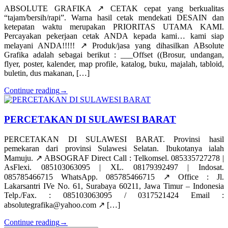
ABSOLUTE GRAFIKA ↗️ CETAK cepat yang berkualitas
“tajam/bersih/rapi”. Warna hasil cetak mendekati DESAIN dan
ketepatan waktu merupakan PRIORITAS UTAMA KAMI.
Percayakan pekerjaan cetak ANDA kepada kami… kami siap
melayani ANDA!!!!! ↗️ Produk/jasa yang dihasilkan ABsolute
Grafika adalah sebagai berikut : ___Offset ((Brosur, undangan,
flyer, poster, kalender, map profile, katalog, buku, majalah, tabloid,
buletin, dus makanan, […]
Continue reading
→
PERCETAKAN DI SULAWESI BARAT
PERCETAKAN DI SULAWESI BARAT. Provinsi hasil
pemekaran dari provinsi Sulawesi Selatan. Ibukotanya ialah
Mamuju. ↗️ ABSOGRAF Direct Call : Telkomsel. 085335727278 |
AsFlexi. 085103063095 | XL. 08179392497 | Indosat.
085785466715 WhatsApp. 085785466715 ↗️ Office : Jl.
Lakarsantri IVe No. 61, Surabaya 60211, Jawa Timur – Indonesia
Telp./Fax. : 085103063095 / 0317521424 Email :
absolutegrafika@yahoo.com ↗️ […]
Continue reading
→