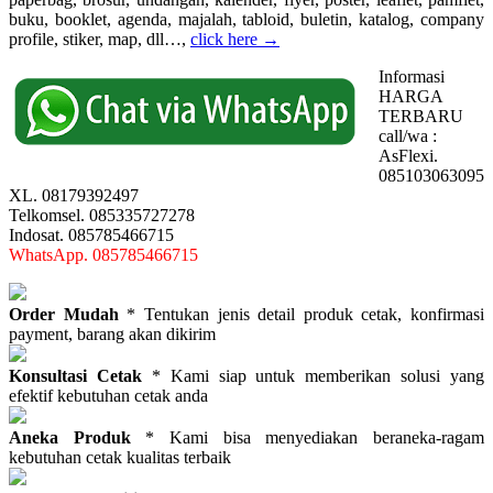
buku, booklet, agenda, majalah, tabloid, buletin, katalog, company
profile, stiker, map, dll…,
click here →
Informasi
HARGA
TERBARU
call/wa :
AsFlexi.
085103063095
XL. 08179392497
Telkomsel. 085335727278
Indosat. 085785466715
WhatsApp. 085785466715
Order Mudah
* Tentukan jenis detail produk cetak, konfirmasi
payment, barang akan dikirim
Konsultasi Cetak
* Kami siap untuk memberikan solusi yang
efektif kebutuhan cetak anda
Aneka Produk
* Kami bisa menyediakan beraneka-ragam
kebutuhan cetak kualitas terbaik