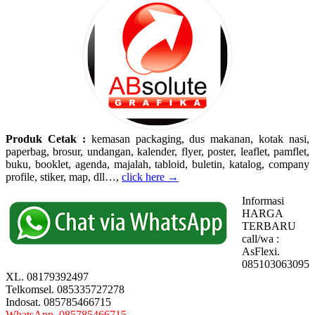
Produk Cetak :
kemasan packaging, dus makanan, kotak nasi,
paperbag, brosur, undangan, kalender, flyer, poster, leaflet, pamflet,
buku, booklet, agenda, majalah, tabloid, buletin, katalog, company
profile, stiker, map, dll…,
click here →
Informasi
HARGA
TERBARU
call/wa :
AsFlexi.
085103063095
XL. 08179392497
Telkomsel. 085335727278
Indosat. 085785466715
WhatsApp. 085785466715