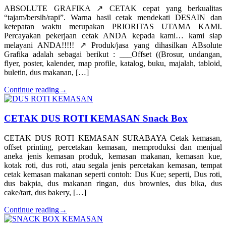
ABSOLUTE GRAFIKA ↗️ CETAK cepat yang berkualitas
“tajam/bersih/rapi”. Warna hasil cetak mendekati DESAIN dan
ketepatan waktu merupakan PRIORITAS UTAMA KAMI.
Percayakan pekerjaan cetak ANDA kepada kami… kami siap
melayani ANDA!!!!! ↗️ Produk/jasa yang dihasilkan ABsolute
Grafika adalah sebagai berikut : ___Offset ((Brosur, undangan,
flyer, poster, kalender, map profile, katalog, buku, majalah, tabloid,
buletin, dus makanan, […]
Continue reading
→
CETAK DUS ROTI KEMASAN Snack Box
CETAK DUS ROTI KEMASAN SURABAYA Cetak kemasan,
offset printing, percetakan kemasan, memproduksi dan menjual
aneka jenis kemasan produk, kemasan makanan, kemasan kue,
kotak roti, dus roti, atau segala jenis percetakan kemasan, tempat
cetak kemasan makanan seperti contoh: Dus Kue; seperti, Dus roti,
dus bakpia, dus makanan ringan, dus brownies, dus bika, dus
cake/tart, dus bakery, […]
Continue reading
→