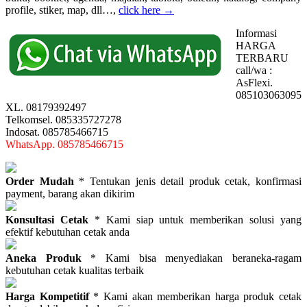
profile, stiker, map, dll…,
click here →
Informasi
HARGA
TERBARU
call/wa :
AsFlexi.
085103063095
XL. 08179392497
Telkomsel. 085335727278
Indosat. 085785466715
WhatsApp. 085785466715
Order Mudah
* Tentukan jenis detail produk cetak, konfirmasi
payment, barang akan dikirim
Konsultasi Cetak
* Kami siap untuk memberikan solusi yang
efektif kebutuhan cetak anda
Aneka Produk
* Kami bisa menyediakan beraneka-ragam
kebutuhan cetak kualitas terbaik
Harga Kompetitif
* Kami akan memberikan harga produk cetak