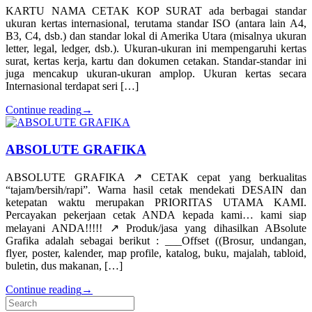
KARTU NAMA CETAK KOP SURAT ada berbagai standar
ukuran kertas internasional, terutama standar ISO (antara lain A4,
B3, C4, dsb.) dan standar lokal di Amerika Utara (misalnya ukuran
letter, legal, ledger, dsb.). Ukuran-ukuran ini mempengaruhi kertas
surat, kertas kerja, kartu dan dokumen cetakan. Standar-standar ini
juga mencakup ukuran-ukuran amplop. Ukuran kertas secara
Internasional terdapat seri […]
Continue reading
→
ABSOLUTE GRAFIKA
ABSOLUTE GRAFIKA ↗️ CETAK cepat yang berkualitas
“tajam/bersih/rapi”. Warna hasil cetak mendekati DESAIN dan
ketepatan waktu merupakan PRIORITAS UTAMA KAMI.
Percayakan pekerjaan cetak ANDA kepada kami… kami siap
melayani ANDA!!!!! ↗️ Produk/jasa yang dihasilkan ABsolute
Grafika adalah sebagai berikut : ___Offset ((Brosur, undangan,
flyer, poster, kalender, map profile, katalog, buku, majalah, tabloid,
buletin, dus makanan, […]
Continue reading
→
Search