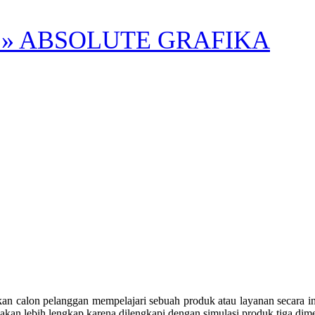
» ABSOLUTE GRAFIKA
 calon pelanggan mempelajari sebuah produk atau layanan secara in
 akan lebih lengkap karena dilengkapi dengan simulasi produk tiga dimen