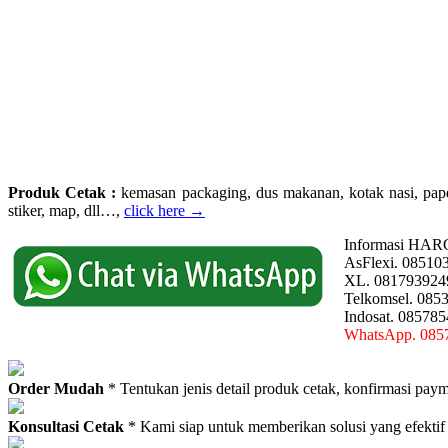
Produk Cetak :
kemasan packaging, dus makanan, kotak nasi, paperba
stiker, map, dll…,
click here →
Informasi HAR
AsFlexi. 08510
XL. 081793924
Telkomsel. 085
Indosat. 08578
WhatsApp. 085
Order Mudah
* Tentukan jenis detail produk cetak, konfirmasi paym
Konsultasi Cetak
* Kami siap untuk memberikan solusi yang efektif