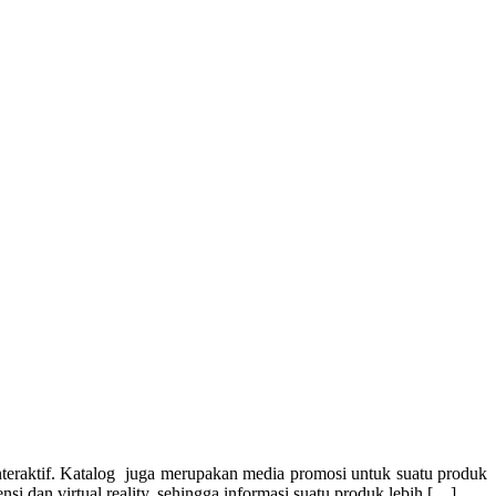
teraktif. Katalog juga merupakan media promosi untuk suatu produk
si dan virtual reality, sehingga informasi suatu produk lebih […]