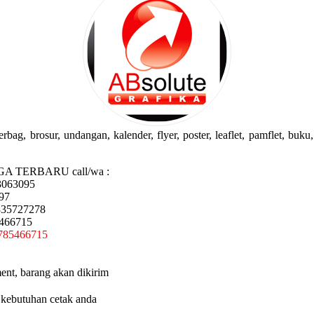
g, brosur, undangan, kalender, flyer, poster, leaflet, pamflet, buku, 
GA TERBARU call/wa :
3063095
97
335727278
5466715
785466715
ent, barang akan dikirim
 kebutuhan cetak anda