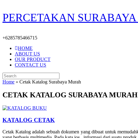
Skip
PERCETAKAN SURABAYA 
to
content
+6285785466715
HOME
ABOUT US
OUR PRODUCT
CONTACT US
Search
for:
Home
»
Cetak Katalog Surabaya Murah
CETAK KATALOG SURABAYA MURAH
KATALOG CETAK
Cetak Katalog adalah sebuah dokumen yang dibuat untuk memudahkan
yang berbasis multimedia. Pada kata ios , informasi dari suatu produk