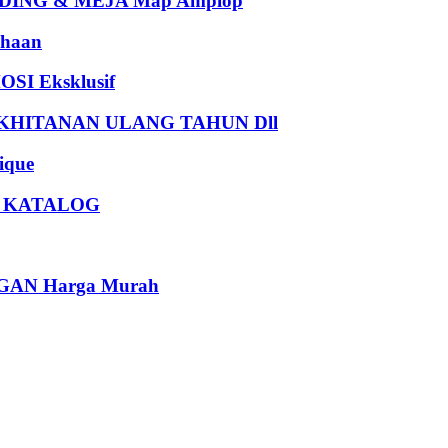
ING & MEJA Map Amplop
haan
I Eksklusif
HITANAN ULANG TAHUN Dll
que
U KATALOG
AN Harga Murah