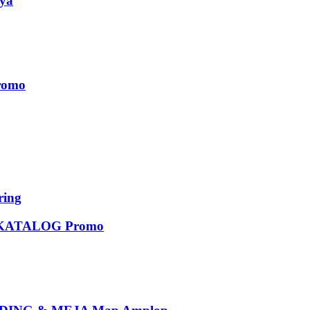
ya
romo
ing
KATALOG Promo