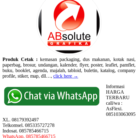
Produk Cetak :
kemasan packaging, dus makanan, kotak nasi,
paperbag, brosur, undangan, kalender, flyer, poster, leaflet, pamflet,
buku, booklet, agenda, majalah, tabloid, buletin, katalog, company
profile, stiker, map, dll…,
click here →
Informasi
HARGA
TERBARU
call/wa :
AsFlexi.
085103063095
XL. 08179392497
Telkomsel. 085335727278
Indosat. 085785466715
WhatsApp. 085785466715