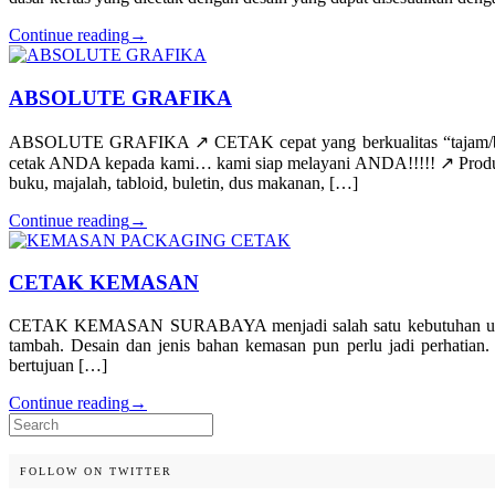
Continue reading
→
ABSOLUTE GRAFIKA
ABSOLUTE GRAFIKA ↗️ CETAK cepat yang berkualitas “tajam/be
cetak ANDA kepada kami… kami siap melayani ANDA!!!!! ↗️ Produk/jas
buku, majalah, tabloid, buletin, dus makanan, […]
Continue reading
→
CETAK KEMASAN
CETAK KEMASAN SURABAYA menjadi salah satu kebutuhan usaha ke
tambah. Desain dan jenis bahan kemasan pun perlu jadi perhatian
bertujuan […]
Continue reading
→
Search
for:
FOLLOW ON TWITTER