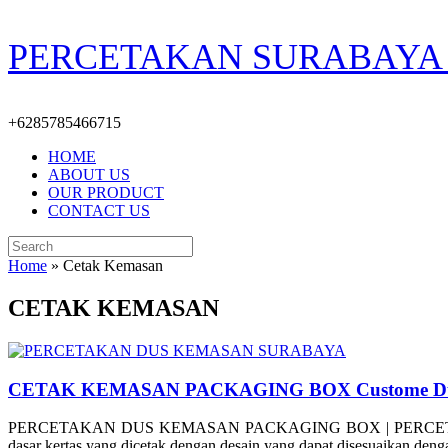
Skip
PERCETAKAN SURABAYA 
to
content
+6285785466715
HOME
ABOUT US
OUR PRODUCT
CONTACT US
Search
for:
Home
»
Cetak Kemasan
CETAK KEMASAN
CETAK KEMASAN PACKAGING BOX Custome D
PERCETAKAN DUS KEMASAN PACKAGING BOX | PERCETAKAN SURA
dasar kertas yang dicetak dengan desain yang dapat disesuaikan den