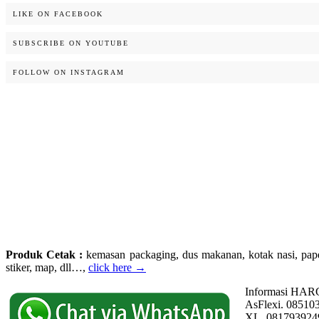
LIKE ON FACEBOOK
SUBSCRIBE ON YOUTUBE
FOLLOW ON INSTAGRAM
Produk Cetak :
kemasan packaging, dus makanan, kotak nasi, paperba
stiker, map, dll…,
click here →
Informasi HAR
AsFlexi. 08510
XL. 081793924