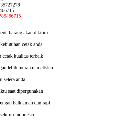
335727278
5466715
785466715
ent, barang akan dikirim
 kebutuhan cetak anda
etak kualitas terbaik
an lebih murah dan efisien
n selera anda
aktu saat dipergunakan
dengan baik aman dan rapi
eluruh Indonesia