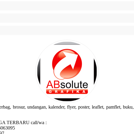
g, brosur, undangan, kalender, flyer, poster, leaflet, pamflet, buku, 
GA TERBARU call/wa :
3063095
97