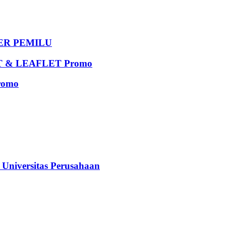
DER PEMILU
 & LEAFLET Promo
romo
iversitas Perusahaan