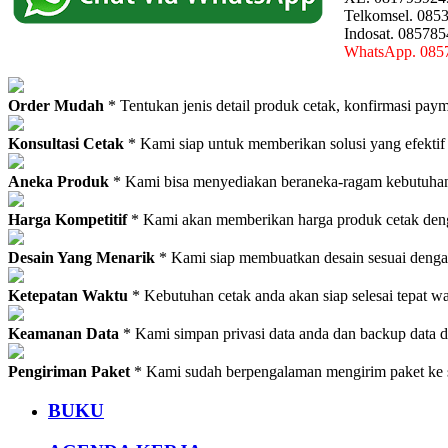
Telkomsel. 085
Indosat. 08578
WhatsApp. 085
Order Mudah
* Tentukan jenis detail produk cetak, konfirmasi paym
Konsultasi Cetak
* Kami siap untuk memberikan solusi yang efektif
Aneka Produk
* Kami bisa menyediakan beraneka-ragam kebutuhan c
Harga Kompetitif
* Kami akan memberikan harga produk cetak deng
Desain Yang Menarik
* Kami siap membuatkan desain sesuai denga
Ketepatan Waktu
* Kebutuhan cetak anda akan siap selesai tepat w
Keamanan Data
* Kami simpan privasi data anda dan backup data 
Pengiriman Paket
* Kami sudah berpengalaman mengirim paket ke s
BUKU