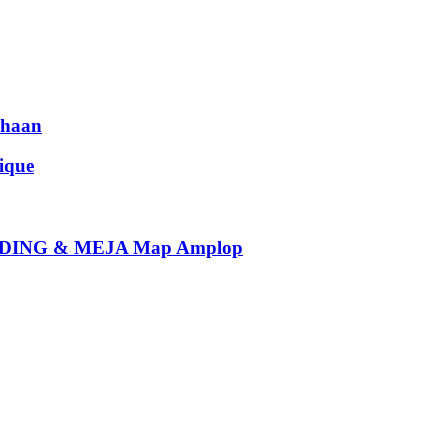
haan
que
ING & MEJA Map Amplop