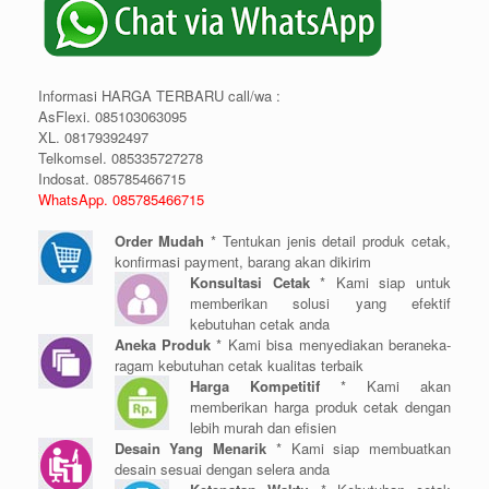
Informasi HARGA TERBARU call/wa :
AsFlexi. 085103063095
XL. 08179392497
Telkomsel. 085335727278
Indosat. 085785466715
WhatsApp. 085785466715
Order Mudah
* Tentukan jenis detail produk cetak,
konfirmasi payment, barang akan dikirim
Konsultasi Cetak
* Kami siap untuk
memberikan solusi yang efektif
kebutuhan cetak anda
Aneka Produk
* Kami bisa menyediakan beraneka-
ragam kebutuhan cetak kualitas terbaik
Harga Kompetitif
* Kami akan
memberikan harga produk cetak dengan
lebih murah dan efisien
Desain Yang Menarik
* Kami siap membuatkan
desain sesuai dengan selera anda