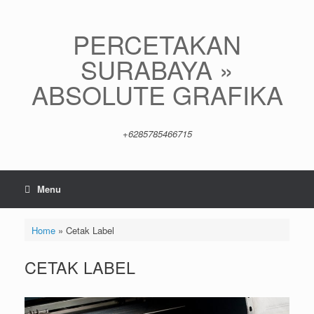
Skip
to
content
PERCETAKAN
SURABAYA »
ABSOLUTE GRAFIKA
+6285785466715
Menu
Home
»
Cetak Label
CETAK LABEL