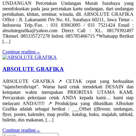
UNDANGAN Percetakan Undangan Murah Surabaya yang
memfokuskan pada jasa percetakan kartu undangan, dari undangan
pernikahan, khitan, seminar, wisuda, dll. ABSOLUTE GRAFIKA
Office : Jl. Lakarsantri IVe No. 61, Surabaya 60211, Jawa Timur –
Indonesia Telp./Fax. : 031 83063095 / 031 7521424 Email :
absolutegrafika@yahoo.com Direct Call : XL. 08179392497
Tlkmsel. 085335727278 Indost. 085785466715 *Whatsapp Berikut
[…]
Continue reading
→
ABSOLUTE GRAFIKA
ABSOLUTE GRAFIKA ↗️ CETAK cepat yang berkualitas
“tajam/bersih/rapi”. Warna hasil cetak mendekati DESAIN dan
ketepatan waktu merupakan PRIORITAS UTAMA KAMI.
Percayakan pekerjaan cetak ANDA kepada kami… kami siap
melayani ANDA!!!!! ↗️ Produk/jasa yang dihasilkan ABsolute
Grafika adalah sebagai berikut : ___Offset ((Brosur, undangan,
flyer, poster, kalender, map profile, katalog, buku, majalah, tabloid,
buletin, dus makanan, […]
Continue reading
→
Search