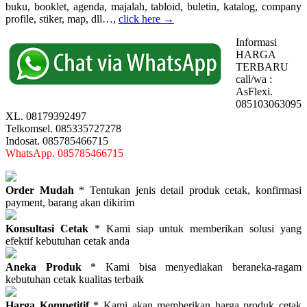
buku, booklet, agenda, majalah, tabloid, buletin, katalog, company
profile, stiker, map, dll…,
click here →
Informasi
HARGA
TERBARU
call/wa :
AsFlexi.
085103063095
XL. 08179392497
Telkomsel. 085335727278
Indosat. 085785466715
WhatsApp. 085785466715
Order Mudah
* Tentukan jenis detail produk cetak, konfirmasi
payment, barang akan dikirim
Konsultasi Cetak
* Kami siap untuk memberikan solusi yang
efektif kebutuhan cetak anda
Aneka Produk
* Kami bisa menyediakan beraneka-ragam
kebutuhan cetak kualitas terbaik
Harga Kompetitif
* Kami akan memberikan harga produk cetak