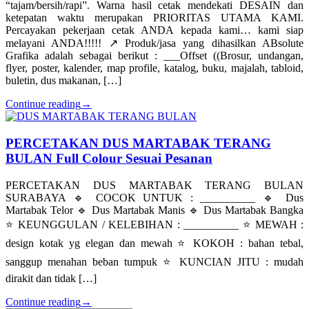
“tajam/bersih/rapi”. Warna hasil cetak mendekati DESAIN dan
ketepatan waktu merupakan PRIORITAS UTAMA KAMI.
Percayakan pekerjaan cetak ANDA kepada kami… kami siap
melayani ANDA!!!!! ↗️ Produk/jasa yang dihasilkan ABsolute
Grafika adalah sebagai berikut : ___Offset ((Brosur, undangan,
flyer, poster, kalender, map profile, katalog, buku, majalah, tabloid,
buletin, dus makanan, […]
Continue reading
→
PERCETAKAN DUS MARTABAK TERANG
BULAN Full Colour Sesuai Pesanan
PERCETAKAN DUS MARTABAK TERANG BULAN
SURABAYA 🔹 COCOK UNTUK : __________ 🔹 Dus
Martabak Telor 🔹 Dus Martabak Manis 🔹 Dus Martabak Bangka
⭐️ KEUNGGULAN / KELEBIHAN : __________ ⭐️ MEWAH :
design kotak yg elegan dan mewah ⭐️ KOKOH : bahan tebal,
sanggup menahan beban tumpuk ⭐️ KUNCIAN JITU : mudah
dirakit dan tidak […]
Continue reading
→