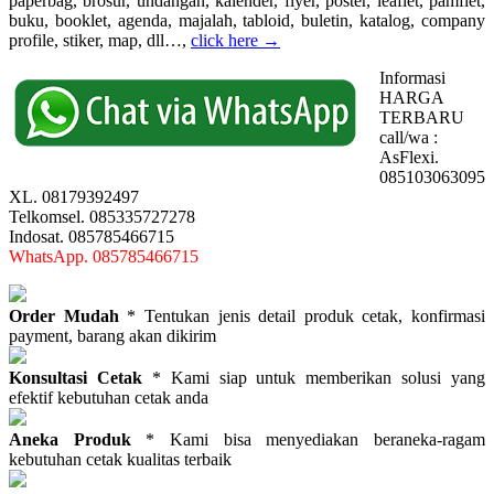
paperbag, brosur, undangan, kalender, flyer, poster, leaflet, pamflet,
buku, booklet, agenda, majalah, tabloid, buletin, katalog, company
profile, stiker, map, dll…,
click here →
Informasi
HARGA
TERBARU
call/wa :
AsFlexi.
085103063095
XL. 08179392497
Telkomsel. 085335727278
Indosat. 085785466715
WhatsApp. 085785466715
Order Mudah
* Tentukan jenis detail produk cetak, konfirmasi
payment, barang akan dikirim
Konsultasi Cetak
* Kami siap untuk memberikan solusi yang
efektif kebutuhan cetak anda
Aneka Produk
* Kami bisa menyediakan beraneka-ragam
kebutuhan cetak kualitas terbaik