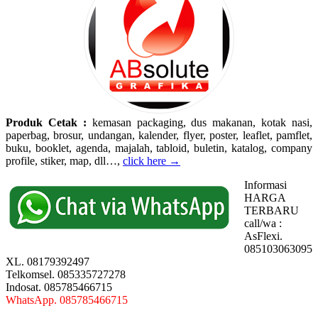
Produk Cetak :
kemasan packaging, dus makanan, kotak nasi,
paperbag, brosur, undangan, kalender, flyer, poster, leaflet, pamflet,
buku, booklet, agenda, majalah, tabloid, buletin, katalog, company
profile, stiker, map, dll…,
click here →
Informasi
HARGA
TERBARU
call/wa :
AsFlexi.
085103063095
XL. 08179392497
Telkomsel. 085335727278
Indosat. 085785466715
WhatsApp. 085785466715