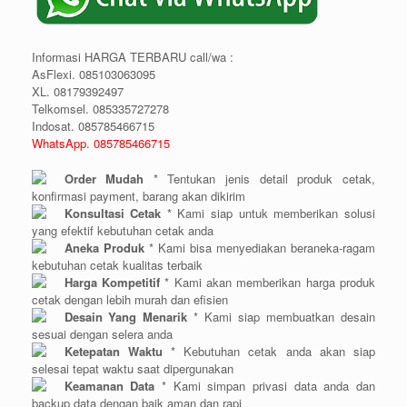
Informasi HARGA TERBARU call/wa :
AsFlexi. 085103063095
XL. 08179392497
Telkomsel. 085335727278
Indosat. 085785466715
WhatsApp. 085785466715
Order Mudah
* Tentukan jenis detail produk cetak,
konfirmasi payment, barang akan dikirim
Konsultasi Cetak
* Kami siap untuk memberikan solusi
yang efektif kebutuhan cetak anda
Aneka Produk
* Kami bisa menyediakan beraneka-ragam
kebutuhan cetak kualitas terbaik
Harga Kompetitif
* Kami akan memberikan harga produk
cetak dengan lebih murah dan efisien
Desain Yang Menarik
* Kami siap membuatkan desain
sesuai dengan selera anda
Ketepatan Waktu
* Kebutuhan cetak anda akan siap
selesai tepat waktu saat dipergunakan
Keamanan Data
* Kami simpan privasi data anda dan
backup data dengan baik aman dan rapi