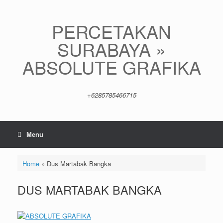
Skip
to
content
PERCETAKAN
SURABAYA »
ABSOLUTE GRAFIKA
+6285785466715
Menu
Home
»
Dus Martabak Bangka
DUS MARTABAK BANGKA