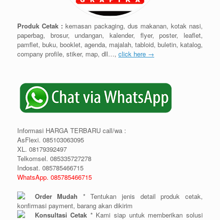
Produk Cetak :
kemasan packaging, dus makanan, kotak nasi,
paperbag, brosur, undangan, kalender, flyer, poster, leaflet,
pamflet, buku, booklet, agenda, majalah, tabloid, buletin, katalog,
company profile, stiker, map, dll…,
click here →
Informasi HARGA TERBARU call/wa :
AsFlexi. 085103063095
XL. 08179392497
Telkomsel. 085335727278
Indosat. 085785466715
WhatsApp. 085785466715
Order Mudah
* Tentukan jenis detail produk cetak,
konfirmasi payment, barang akan dikirim
Konsultasi Cetak
* Kami siap untuk memberikan solusi