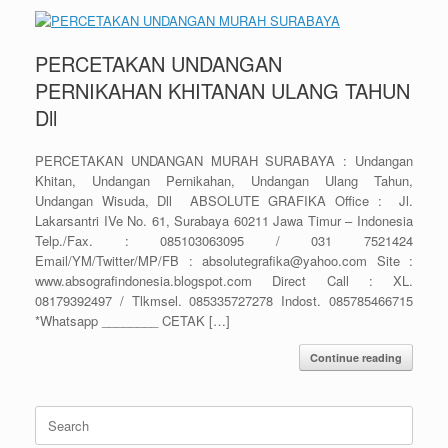
PERCETAKAN UNDANGAN
PERNIKAHAN KHITANAN ULANG TAHUN
Dll
PERCETAKAN UNDANGAN MURAH SURABAYA : Undangan
Khitan, Undangan Pernikahan, Undangan Ulang Tahun,
Undangan Wisuda, Dll ABSOLUTE GRAFIKA Office : Jl.
Lakarsantri IVe No. 61, Surabaya 60211 Jawa Timur – Indonesia
Telp./Fax. : 085103063095 / 031 7521424
Email/YM/Twitter/MP/FB : absolutegrafika@yahoo.com Site :
www.absografindonesia.blogspot.com Direct Call : XL.
08179392497 / Tlkmsel. 085335727278 Indost. 085785466715
*Whatsapp ________ CETAK […]
Continue reading
Search
for: