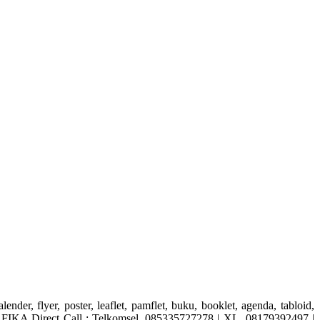
er, poster, leaflet, pamflet, buku, booklet, agenda, tabloid,
AFIKA Direct Call : Telkomsel. 085335727278 | XL. 08179392497 |