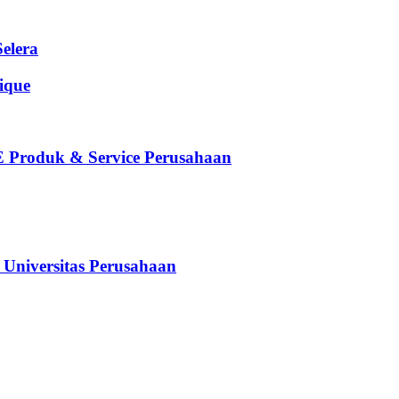
elera
que
oduk & Service Perusahaan
iversitas Perusahaan