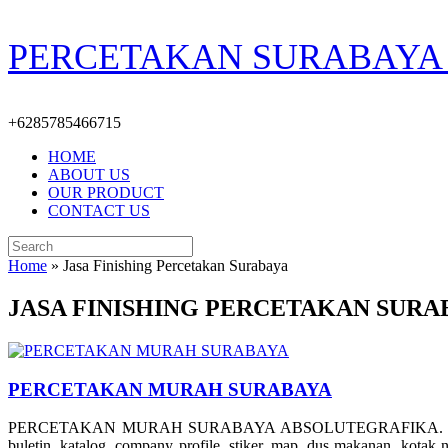
Skip
PERCETAKAN SURABAYA 
to
content
+6285785466715
HOME
ABOUT US
OUR PRODUCT
CONTACT US
Search
for:
Home
»
Jasa Finishing Percetakan Surabaya
JASA FINISHING PERCETAKAN SURA
PERCETAKAN MURAH SURABAYA
PERCETAKAN MURAH SURABAYA ABSOLUTEGRAFIKA. Produk cetak yang
buletin, katalog, company profile, stiker, map, dus makanan, k