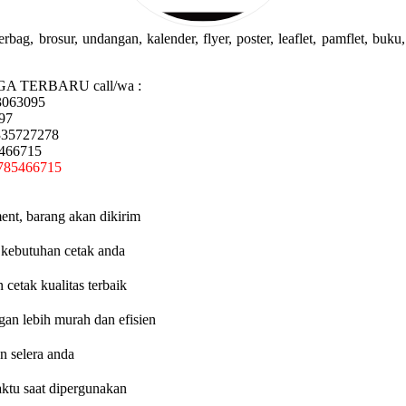
g, brosur, undangan, kalender, flyer, poster, leaflet, pamflet, buku, 
GA TERBARU call/wa :
3063095
97
335727278
5466715
785466715
ent, barang akan dikirim
 kebutuhan cetak anda
etak kualitas terbaik
an lebih murah dan efisien
n selera anda
aktu saat dipergunakan