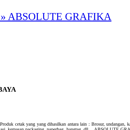
» ABSOLUTE GRAFIKA
BAYA
 yang dihasilkan antara lain : Brosur, undangan, kalender, fly
otak nasi, kemasan packaging, paperbag, hangtag, dll… ABSOLUTE GR