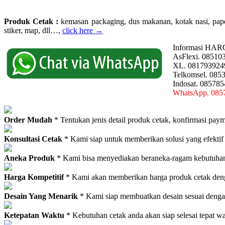
Produk Cetak :
kemasan packaging, dus makanan, kotak nasi, paperba
stiker, map, dll…,
click here →
Informasi HAR
AsFlexi. 08510
XL. 081793924
Telkomsel. 085
Indosat. 08578
WhatsApp. 085
Order Mudah
* Tentukan jenis detail produk cetak, konfirmasi paym
Konsultasi Cetak
* Kami siap untuk memberikan solusi yang efektif
Aneka Produk
* Kami bisa menyediakan beraneka-ragam kebutuhan c
Harga Kompetitif
* Kami akan memberikan harga produk cetak deng
Desain Yang Menarik
* Kami siap membuatkan desain sesuai denga
Ketepatan Waktu
* Kebutuhan cetak anda akan siap selesai tepat w