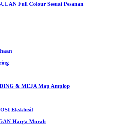
 Full Colour Sesuai Pesanan
haan
ing
ING & MEJA Map Amplop
I Eksklusif
AN Harga Murah