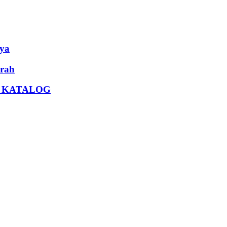
ya
rah
U KATALOG