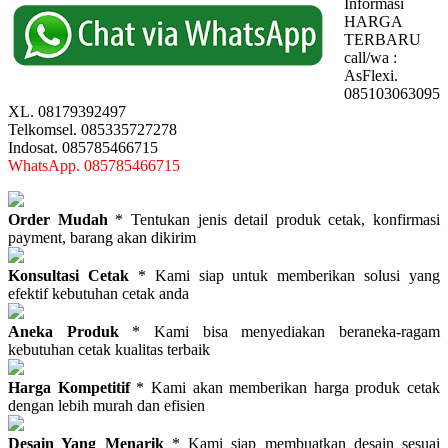
Informasi
HARGA
TERBARU
call/wa :
AsFlexi.
085103063095
XL. 08179392497
Telkomsel. 085335727278
Indosat. 085785466715
WhatsApp. 085785466715
Order Mudah
* Tentukan jenis detail produk cetak, konfirmasi
payment, barang akan dikirim
Konsultasi Cetak
* Kami siap untuk memberikan solusi yang
efektif kebutuhan cetak anda
Aneka Produk
* Kami bisa menyediakan beraneka-ragam
kebutuhan cetak kualitas terbaik
Harga Kompetitif
* Kami akan memberikan harga produk cetak
dengan lebih murah dan efisien
Desain Yang Menarik
* Kami siap membuatkan desain sesuai