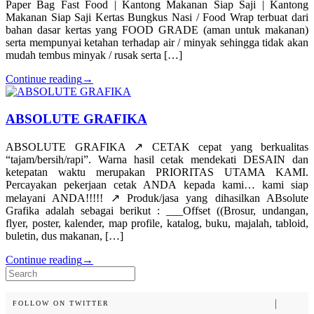
Paper Bag Fast Food | Kantong Makanan Siap Saji | Kantong
Makanan Siap Saji Kertas Bungkus Nasi / Food Wrap terbuat dari
bahan dasar kertas yang FOOD GRADE (aman untuk makanan)
serta mempunyai ketahan terhadap air / minyak sehingga tidak akan
mudah tembus minyak / rusak serta […]
Continue reading
→
ABSOLUTE GRAFIKA
ABSOLUTE GRAFIKA ↗️ CETAK cepat yang berkualitas
“tajam/bersih/rapi”. Warna hasil cetak mendekati DESAIN dan
ketepatan waktu merupakan PRIORITAS UTAMA KAMI.
Percayakan pekerjaan cetak ANDA kepada kami… kami siap
melayani ANDA!!!!! ↗️ Produk/jasa yang dihasilkan ABsolute
Grafika adalah sebagai berikut : ___Offset ((Brosur, undangan,
flyer, poster, kalender, map profile, katalog, buku, majalah, tabloid,
buletin, dus makanan, […]
Continue reading
→
Search
for:
FOLLOW ON TWITTER