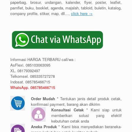
paperbag, brosur, undangan, kalender, flyer, poster, leaflet,
pamflet, buku, booklet, agenda, majalah, tabloid, buletin, katalog,
company profile, stiker, map, dll…,
click here →
Informasi HARGA TERBARU call/wa :
AsFlexi. 085103063095
XL. 08179392497
Telkomsel. 085335727278
Indosat. 085785466715
WhatsApp. 085785466715
Order Mudah
* Tentukan jenis detail produk cetak,
konfirmasi payment, barang akan dikirim
Konsultasi Cetak
* Kami siap untuk
memberikan solusi yang efektif
kebutuhan cetak anda
Aneka Produk
* Kami bisa menyediakan beraneka-