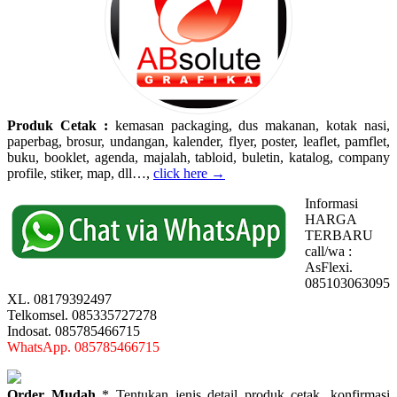
Produk Cetak :
kemasan packaging, dus makanan, kotak nasi,
paperbag, brosur, undangan, kalender, flyer, poster, leaflet, pamflet,
buku, booklet, agenda, majalah, tabloid, buletin, katalog, company
profile, stiker, map, dll…,
click here →
Informasi
HARGA
TERBARU
call/wa :
AsFlexi.
085103063095
XL. 08179392497
Telkomsel. 085335727278
Indosat. 085785466715
WhatsApp. 085785466715
Order Mudah
* Tentukan jenis detail produk cetak, konfirmasi