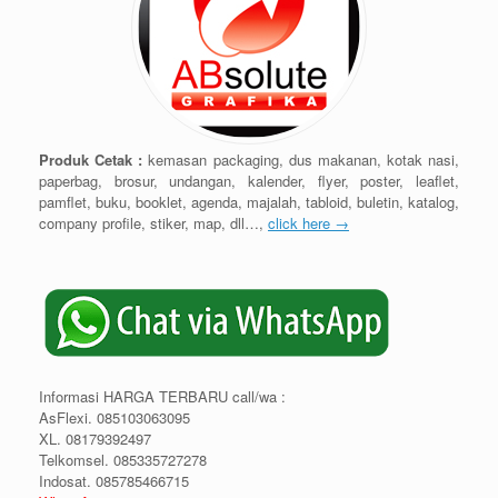
Produk Cetak :
kemasan packaging, dus makanan, kotak nasi,
paperbag, brosur, undangan, kalender, flyer, poster, leaflet,
pamflet, buku, booklet, agenda, majalah, tabloid, buletin, katalog,
company profile, stiker, map, dll…,
click here →
Informasi HARGA TERBARU call/wa :
AsFlexi. 085103063095
XL. 08179392497
Telkomsel. 085335727278
Indosat. 085785466715