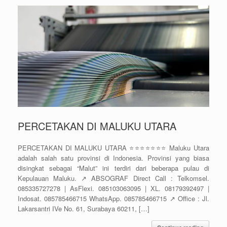
PERCETAKAN DI MALUKU UTARA
PERCETAKAN DI MALUKU UTARA ⭐⭐⭐⭐⭐⭐⭐ Maluku Utara
adalah salah satu provinsi di Indonesia. Provinsi yang biasa
disingkat sebagai “Malut” ini terdiri dari beberapa pulau di
Kepulauan Maluku. ↗️ ABSOGRAF Direct Call : Telkomsel.
085335727278 | AsFlexi. 085103063095 | XL. 08179392497 |
Indosat. 085785466715 WhatsApp. 085785466715 ↗️ Office : Jl.
Lakarsantri IVe No. 61, Surabaya 60211, […]