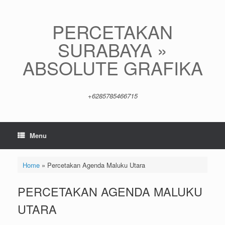
Skip
to
content
PERCETAKAN
SURABAYA »
ABSOLUTE GRAFIKA
+6285785466715
Menu
Home
»
Percetakan Agenda Maluku Utara
PERCETAKAN AGENDA MALUKU
UTARA