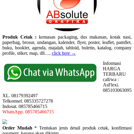
Produk Cetak :
kemasan packaging, dus makanan, kotak nasi,
paperbag, brosur, undangan, kalender, flyer, poster, leaflet, pamflet,
buku, booklet, agenda, majalah, tabloid, buletin, katalog, company
profile, stiker, map, dll…,
click here →
Informasi
HARGA
TERBARU
call/wa :
AsFlexi.
085103063095
XL. 08179392497
Telkomsel. 085335727278
Indosat. 085785466715
WhatsApp. 085785466715
Order Mudah
* Tentukan jenis detail produk cetak, konfirmasi
payment, barang akan dikirim