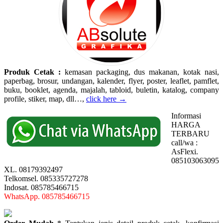
Produk Cetak :
kemasan packaging, dus makanan, kotak nasi,
paperbag, brosur, undangan, kalender, flyer, poster, leaflet, pamflet,
buku, booklet, agenda, majalah, tabloid, buletin, katalog, company
profile, stiker, map, dll…,
click here →
Informasi
HARGA
TERBARU
call/wa :
AsFlexi.
085103063095
XL. 08179392497
Telkomsel. 085335727278
Indosat. 085785466715
WhatsApp. 085785466715