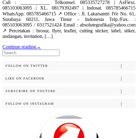
Call : ____________ Telkomsel. 085335727278 | AsFlexi.
085103063095 | XL. 08179392497 | Indosat. 085785466715
WhatsApp. 085785466715 ↗️ Office : Jl. Lakarsantri IVe No. 61,
Surabaya 60211, Jawa Timur – Indonesia Telp./Fax. :
085103063095 / 0317521424 Email : absolutegrafika@yahoo.com
↗️ Percetakan : brosur, flyer, leaflet, cutting sticker, label, stiker,
undangan, invitation, […]
Continue reading
→
Search
for:
FOLLOW ON TWITTER
LIKE ON FACEBOOK
SUBSCRIBE ON YOUTUBE
FOLLOW ON INSTAGRAM