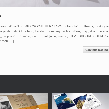
A
g dihasilkan ABSOGRAF SURABAYA antara lain : Brosur, undangan
t, agenda, tabloid, buletin, katalog, company profile, stiker, map, dus makana
ag, kop surat, invoice, nota, surat jalan, memo, dll ABSOGRAF SURABAY
rintah […]
Continue reading