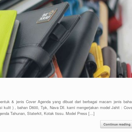
 & jenis Cover Agenda yang dibuat dari berbagai macam jenis baha
tasi kulit ) , bahan D600, Tpk, Nava Dll. kami mengerjakan model Jahit : Cov
enda Tahunan, Staterkit, Kotak tissu. Model Press […]
Continue reading