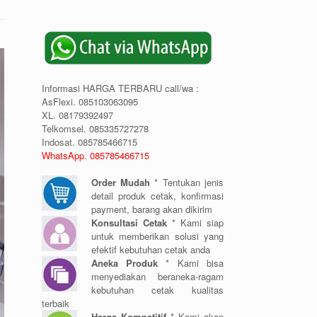
Informasi HARGA TERBARU call/wa :
AsFlexi. 085103063095
XL. 08179392497
Telkomsel. 085335727278
Indosat. 085785466715
WhatsApp. 085785466715
Order Mudah
* Tentukan jenis
detail produk cetak, konfirmasi
payment, barang akan dikirim
Konsultasi Cetak
* Kami siap
untuk memberikan solusi yang
efektif kebutuhan cetak anda
Aneka Produk
* Kami bisa
menyediakan beraneka-ragam
kebutuhan cetak kualitas
terbaik
Harga Kompetitif
* Kami akan