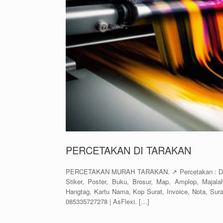
PERCETAKAN DI TARAKAN
PERCETAKAN MURAH TARAKAN. ↗️ Percetakan : Dus K
Stiker, Poster, Buku, Brosur, Map, Amplop, Majalah
Hangtag, Kartu Nama, Kop Surat, Invoice, Nota, Su
085335727278 | AsFlexi. […]