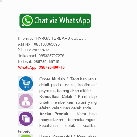
Informasi HARGA TERBARU call/wa :
AsFlexi. 085103063095
XL. 08179392497
Telkomsel. 085335727278
Indosat. 085785466715
WhatsApp. 085785466715
Order Mudah
* Tentukan jenis
detail produk cetak, konfirmasi
payment, barang akan dikirim
Konsultasi Cetak
* Kami siap
untuk memberikan solusi yang
efektif kebutuhan cetak anda
Aneka Produk
* Kami bisa
menyediakan beraneka-ragam
kebutuhan cetak kualitas
terbaik
Harga Kompetitif
* Kami akan