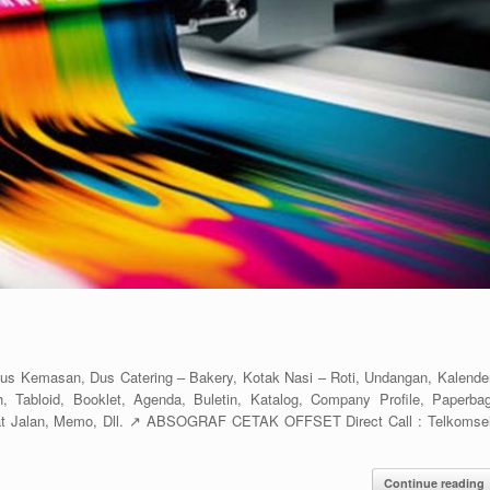
emasan, Dus Catering – Bakery, Kotak Nasi – Roti, Undangan, Kalender
, Tabloid, Booklet, Agenda, Buletin, Katalog, Company Profile, Paperbag
rat Jalan, Memo, Dll. ↗️ ABSOGRAF CETAK OFFSET Direct Call : Telkomsel
Continue reading