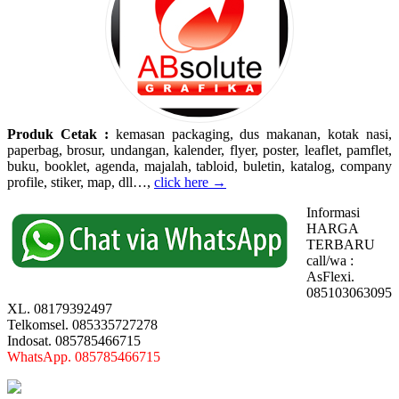
Produk Cetak :
kemasan packaging, dus makanan, kotak nasi,
paperbag, brosur, undangan, kalender, flyer, poster, leaflet, pamflet,
buku, booklet, agenda, majalah, tabloid, buletin, katalog, company
profile, stiker, map, dll…,
click here →
Informasi
HARGA
TERBARU
call/wa :
AsFlexi.
085103063095
XL. 08179392497
Telkomsel. 085335727278
Indosat. 085785466715
WhatsApp. 085785466715