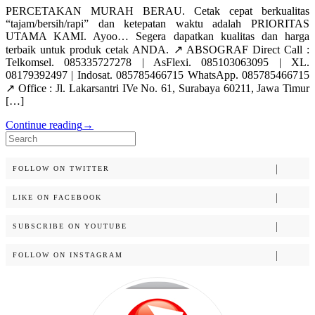
PERCETAKAN MURAH BERAU. Cetak cepat berkualitas
“tajam/bersih/rapi” dan ketepatan waktu adalah PRIORITAS
UTAMA KAMI. Ayoo… Segera dapatkan kualitas dan harga
terbaik untuk produk cetak ANDA. ↗️ ABSOGRAF Direct Call :
Telkomsel. 085335727278 | AsFlexi. 085103063095 | XL.
08179392497 | Indosat. 085785466715 WhatsApp. 085785466715
↗️ Office : Jl. Lakarsantri IVe No. 61, Surabaya 60211, Jawa Timur
[…]
Continue reading
→
Search
for:
FOLLOW ON TWITTER
LIKE ON FACEBOOK
SUBSCRIBE ON YOUTUBE
FOLLOW ON INSTAGRAM