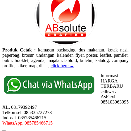
Produk Cetak :
kemasan packaging, dus makanan, kotak nasi,
paperbag, brosur, undangan, kalender, flyer, poster, leaflet, pamflet,
buku, booklet, agenda, majalah, tabloid, buletin, katalog, company
profile, stiker, map, dll…,
click here →
Informasi
HARGA
TERBARU
call/wa :
AsFlexi.
085103063095
XL. 08179392497
Telkomsel. 085335727278
Indosat. 085785466715
WhatsApp. 085785466715