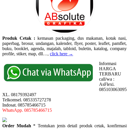
Produk Cetak :
kemasan packaging, dus makanan, kotak nasi,
paperbag, brosur, undangan, kalender, flyer, poster, leaflet, pamflet,
buku, booklet, agenda, majalah, tabloid, buletin, katalog, company
profile, stiker, map, dll…,
click here →
Informasi
HARGA
TERBARU
call/wa :
AsFlexi.
085103063095
XL. 08179392497
Telkomsel. 085335727278
Indosat. 085785466715
WhatsApp. 085785466715
Order Mudah
* Tentukan jenis detail produk cetak, konfirmasi