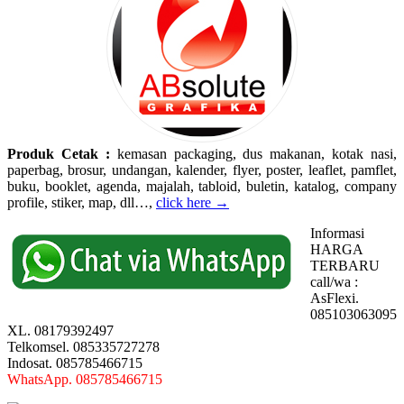
Produk Cetak :
kemasan packaging, dus makanan, kotak nasi,
paperbag, brosur, undangan, kalender, flyer, poster, leaflet, pamflet,
buku, booklet, agenda, majalah, tabloid, buletin, katalog, company
profile, stiker, map, dll…,
click here →
Informasi
HARGA
TERBARU
call/wa :
AsFlexi.
085103063095
XL. 08179392497
Telkomsel. 085335727278
Indosat. 085785466715
WhatsApp. 085785466715