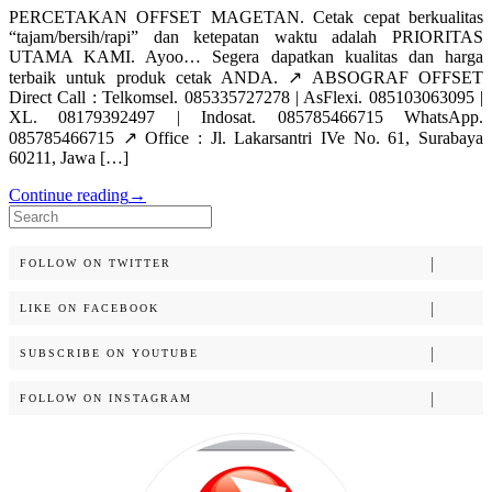
PERCETAKAN OFFSET MAGETAN. Cetak cepat berkualitas
“tajam/bersih/rapi” dan ketepatan waktu adalah PRIORITAS
UTAMA KAMI. Ayoo… Segera dapatkan kualitas dan harga
terbaik untuk produk cetak ANDA. ↗️ ABSOGRAF OFFSET
Direct Call : Telkomsel. 085335727278 | AsFlexi. 085103063095 |
XL. 08179392497 | Indosat. 085785466715 WhatsApp.
085785466715 ↗️ Office : Jl. Lakarsantri IVe No. 61, Surabaya
60211, Jawa […]
Continue reading
→
Search
for:
FOLLOW ON TWITTER
LIKE ON FACEBOOK
SUBSCRIBE ON YOUTUBE
FOLLOW ON INSTAGRAM