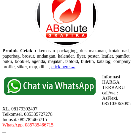
Produk Cetak :
kemasan packaging, dus makanan, kotak nasi,
paperbag, brosur, undangan, kalender, flyer, poster, leaflet, pamflet,
buku, booklet, agenda, majalah, tabloid, buletin, katalog, company
profile, stiker, map, dll…,
click here →
Informasi
HARGA
TERBARU
call/wa :
AsFlexi.
085103063095
XL. 08179392497
Telkomsel. 085335727278
Indosat. 085785466715
WhatsApp. 085785466715