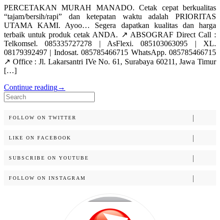
PERCETAKAN MURAH MANADO. Cetak cepat berkualitas
“tajam/bersih/rapi” dan ketepatan waktu adalah PRIORITAS
UTAMA KAMI. Ayoo… Segera dapatkan kualitas dan harga
terbaik untuk produk cetak ANDA. ↗️ ABSOGRAF Direct Call :
Telkomsel. 085335727278 | AsFlexi. 085103063095 | XL.
08179392497 | Indosat. 085785466715 WhatsApp. 085785466715
↗️ Office : Jl. Lakarsantri IVe No. 61, Surabaya 60211, Jawa Timur
[…]
Continue reading
→
Search
for:
FOLLOW ON TWITTER
LIKE ON FACEBOOK
SUBSCRIBE ON YOUTUBE
FOLLOW ON INSTAGRAM