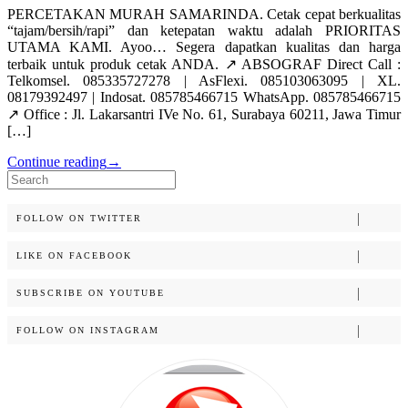
PERCETAKAN MURAH SAMARINDA. Cetak cepat berkualitas
“tajam/bersih/rapi” dan ketepatan waktu adalah PRIORITAS
UTAMA KAMI. Ayoo… Segera dapatkan kualitas dan harga
terbaik untuk produk cetak ANDA. ↗️ ABSOGRAF Direct Call :
Telkomsel. 085335727278 | AsFlexi. 085103063095 | XL.
08179392497 | Indosat. 085785466715 WhatsApp. 085785466715
↗️ Office : Jl. Lakarsantri IVe No. 61, Surabaya 60211, Jawa Timur
[…]
Continue reading
→
Search
for:
FOLLOW ON TWITTER
LIKE ON FACEBOOK
SUBSCRIBE ON YOUTUBE
FOLLOW ON INSTAGRAM