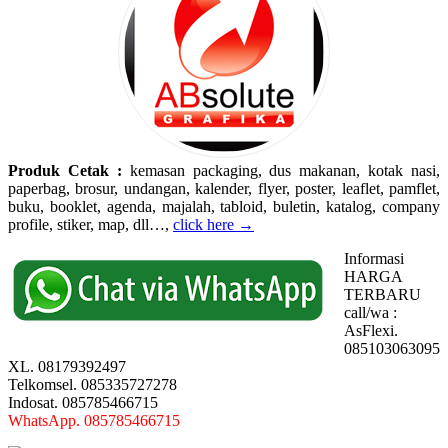
Produk Cetak :
kemasan packaging, dus makanan, kotak nasi,
paperbag, brosur, undangan, kalender, flyer, poster, leaflet, pamflet,
buku, booklet, agenda, majalah, tabloid, buletin, katalog, company
profile, stiker, map, dll…,
click here →
Informasi
HARGA
TERBARU
call/wa :
AsFlexi.
085103063095
XL. 08179392497
Telkomsel. 085335727278
Indosat. 085785466715
WhatsApp. 085785466715