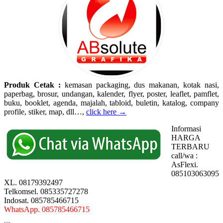
Produk Cetak :
kemasan packaging, dus makanan, kotak nasi,
paperbag, brosur, undangan, kalender, flyer, poster, leaflet, pamflet,
buku, booklet, agenda, majalah, tabloid, buletin, katalog, company
profile, stiker, map, dll…,
click here →
Informasi
HARGA
TERBARU
call/wa :
AsFlexi.
085103063095
XL. 08179392497
Telkomsel. 085335727278
Indosat. 085785466715
WhatsApp. 085785466715