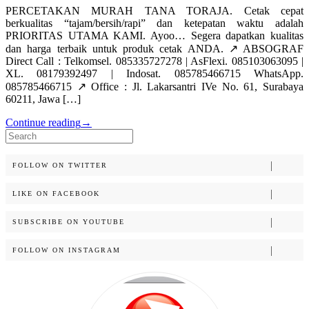
PERCETAKAN MURAH TANA TORAJA. Cetak cepat
berkualitas “tajam/bersih/rapi” dan ketepatan waktu adalah
PRIORITAS UTAMA KAMI. Ayoo… Segera dapatkan kualitas
dan harga terbaik untuk produk cetak ANDA. ↗️ ABSOGRAF
Direct Call : Telkomsel. 085335727278 | AsFlexi. 085103063095 |
XL. 08179392497 | Indosat. 085785466715 WhatsApp.
085785466715 ↗️ Office : Jl. Lakarsantri IVe No. 61, Surabaya
60211, Jawa […]
Continue reading
→
Search
for:
FOLLOW ON TWITTER
LIKE ON FACEBOOK
SUBSCRIBE ON YOUTUBE
FOLLOW ON INSTAGRAM