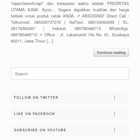
“tajam/bersih/rapi” dan ketepatan waktu adalah PRIORITAS
UTAMA KAMI. Ayoo… Segera dapatkan kualitas dan harga
terbaik untuk produk cetak ANDA. ↗️ ABSOGRAF Direct Call :
Telkomsel. 085335727278 | AsFlexi. 085103063095 | XL.
08179392497 | Indosat. 085785466715 WhatsApp.
085785466715 ↗️ Office : Jl. Lakarsantri IVe No. 61, Surabaya
60211, Jawa Timur […]
Continue reading
Search
for:
FOLLOW ON TWITTER
LIKE ON FACEBOOK
SUBSCRIBE ON YOUTUBE