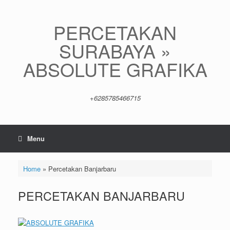
Skip
to
content
PERCETAKAN
SURABAYA »
ABSOLUTE GRAFIKA
+6285785466715
Menu
Home
»
Percetakan Banjarbaru
PERCETAKAN BANJARBARU