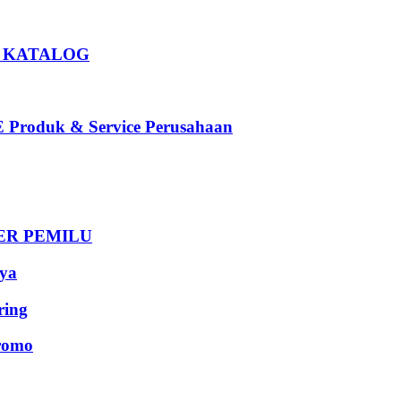
U KATALOG
oduk & Service Perusahaan
DER PEMILU
ya
ing
romo