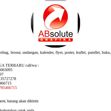
g, brosur, undangan, kalender, flyer, poster, leaflet, pamflet, buku, 
GA TERBARU call/wa :
3063095
97
335727278
5466715
785466715
ent, barang akan dikirim
 kebutuhan cetak anda