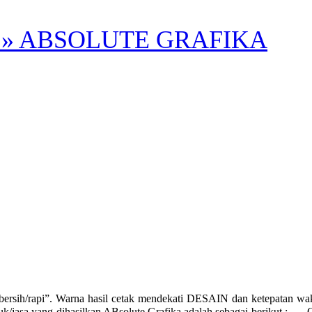
» ABSOLUTE GRAFIKA
rsih/rapi”. Warna hasil cetak mendekati DESAIN dan ketepatan
a yang dihasilkan ABsolute Grafika adalah sebagai berikut : ___Offset