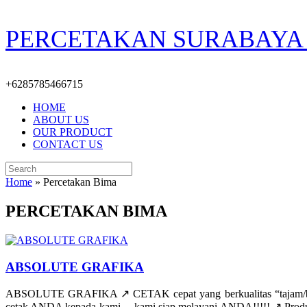
Skip
PERCETAKAN SURABAYA 
to
content
+6285785466715
HOME
ABOUT US
OUR PRODUCT
CONTACT US
Search
for:
Home
»
Percetakan Bima
PERCETAKAN BIMA
ABSOLUTE GRAFIKA
ABSOLUTE GRAFIKA ↗️ CETAK cepat yang berkualitas “tajam/be
cetak ANDA kepada kami… kami siap melayani ANDA!!!!! ↗️ Produk/jas