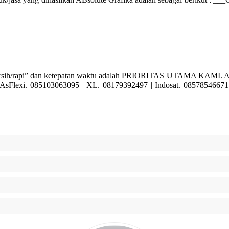
/rapi” dan ketepatan waktu adalah PRIORITAS UTAMA KAMI. Ayoo… 
Flexi. 085103063095 | XL. 08179392497 | Indosat. 085785466715 W