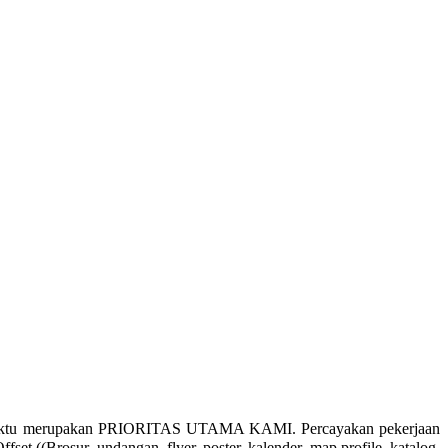
 waktu merupakan PRIORITAS UTAMA KAMI. Percayakan pekerjaan
 ((Brosur, undangan, flyer, poster, kalender, map profile, katalog,