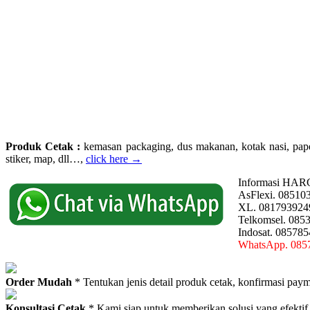
Produk Cetak :
kemasan packaging, dus makanan, kotak nasi, paperba
stiker, map, dll…,
click here →
Informasi HAR
AsFlexi. 08510
XL. 081793924
Telkomsel. 085
Indosat. 08578
WhatsApp. 085
Order Mudah
* Tentukan jenis detail produk cetak, konfirmasi paym
Konsultasi Cetak
* Kami siap untuk memberikan solusi yang efektif