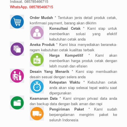
Indosat. 085785466715
WhatsApp. 085785466715
Order Mudah
* Tentukan jenis detail produk cetak,
konfirmasi payment, barang akan dikirim
Konsultasi Cetak
* Kami siap untuk
memberikan solusi yang efektif
kebutuhan cetak anda
Aneka Produk
* Kami bisa menyediakan beraneka-
ragam kebutuhan cetak kualitas terbaik
Harga Kompetitif
* Kami akan
memberikan harga produk cetak dengan
lebih murah dan efisien
Desain Yang Menarik
* Kami siap membuatkan
desain sesuai dengan selera anda
Ketepatan Waktu
* Kebutuhan cetak
anda akan siap selesai tepat waktu saat
dipergunakan
Keamanan Data
* Kami simpan privasi data anda
dan backup data dengan baik aman dan rapi
Pengiriman Paket
* Kami sudah
berpengalaman mengirim paket ke
seluruh Indonesia