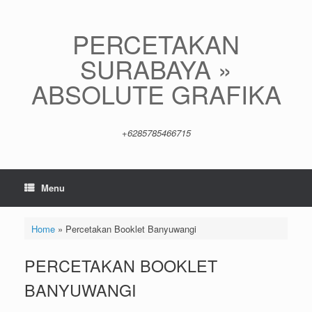
Skip
to
content
PERCETAKAN
SURABAYA »
ABSOLUTE GRAFIKA
+6285785466715
Menu
Home
»
Percetakan Booklet Banyuwangi
PERCETAKAN BOOKLET
BANYUWANGI