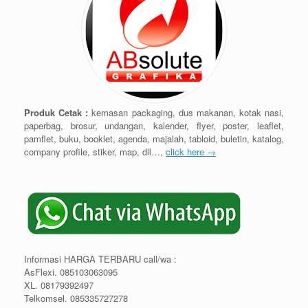
Produk Cetak :
kemasan packaging, dus makanan, kotak nasi,
paperbag, brosur, undangan, kalender, flyer, poster, leaflet,
pamflet, buku, booklet, agenda, majalah, tabloid, buletin, katalog,
company profile, stiker, map, dll…,
click here →
Informasi HARGA TERBARU call/wa :
AsFlexi. 085103063095
XL. 08179392497
Telkomsel. 085335727278