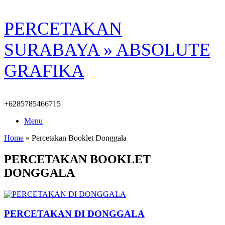
Skip
PERCETAKAN
to
content
SURABAYA » ABSOLUTE
GRAFIKA
+6285785466715
Menu
Home
»
Percetakan Booklet Donggala
PERCETAKAN BOOKLET
DONGGALA
PERCETAKAN DI DONGGALA