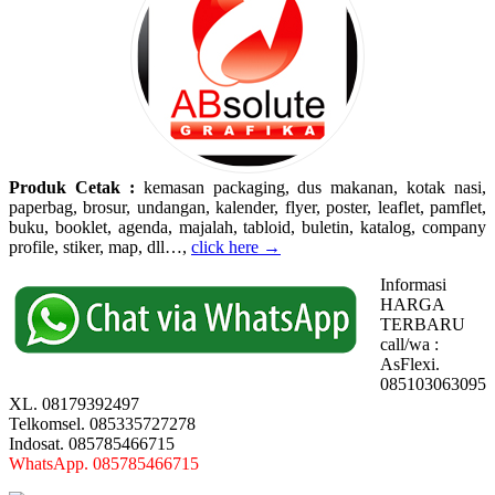
Produk Cetak :
kemasan packaging, dus makanan, kotak nasi,
paperbag, brosur, undangan, kalender, flyer, poster, leaflet, pamflet,
buku, booklet, agenda, majalah, tabloid, buletin, katalog, company
profile, stiker, map, dll…,
click here →
Informasi
HARGA
TERBARU
call/wa :
AsFlexi.
085103063095
XL. 08179392497
Telkomsel. 085335727278
Indosat. 085785466715
WhatsApp. 085785466715